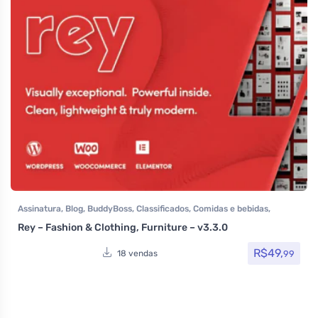
Assinatura
,
Blog
,
BuddyBoss
,
Classificados
,
Comidas e bebidas
,
Elementor
,
Hotel / Viagem
,
Imobiliária
,
Loja Virtual
,
MarketPlace
,
Rey – Fashion & Clothing, Furniture – v3.3.0
Multiuso
,
Portfolio
,
Saúde e Beleza
,
Som e video
,
Tecnologia
,
Temas
,
Themeforest
,
Venda de carros
,
Woocommerce
R$
49,
99
18 vendas