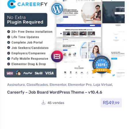
Assinatura
,
Classificados
,
Elementor
,
Elementor Pro
,
Loja Virtual
,
MarketPlace
,
Multiuso
,
Temas
,
Themeforest
,
Todos os itens
,
Careerfy – Job Board WordPress Theme – v10.4.6
Woocommerce
R$
49,
99
45 vendas