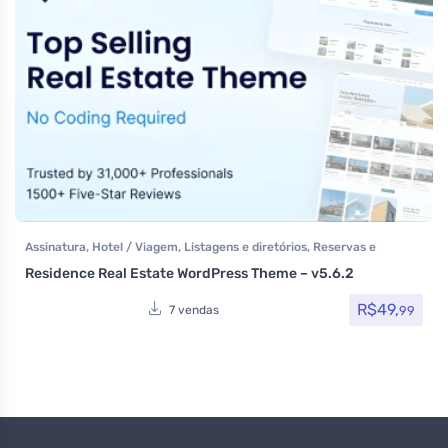
Assinatura
,
Hotel / Viagem
,
Listagens e diretórios
,
Reservas e
Aluguel
,
Tecnologia
,
Temas
,
Themeforest
Residence Real Estate WordPress Theme – v5.6.2
R$
49,
99
7 vendas