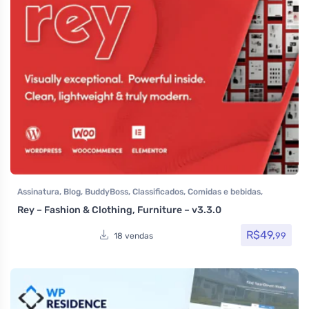
Assinatura
,
Blog
,
BuddyBoss
,
Classificados
,
Comidas e bebidas
,
Elementor
,
Hotel / Viagem
,
Imobiliária
,
Loja Virtual
,
MarketPlace
,
Rey – Fashion & Clothing, Furniture – v3.3.0
Multiuso
,
Portfolio
,
Saúde e Beleza
,
Som e video
,
Tecnologia
,
Temas
,
Themeforest
,
Venda de carros
,
Woocommerce
R$
49,
99
18 vendas