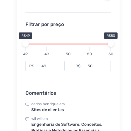
Filtrar por preço
R$49
R$50
49
49
50
50
50
R$
R$
Comentários
carlos henrique
em
Sites de clientes
wil wil
em
Engenharia de Software: Conceitos,
Práticas e Metodologias Essenciais