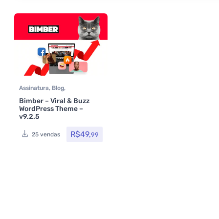
Assinatura
,
Blog
,
Classificados
,
Elementor
,
Bimber – Viral & Buzz
Multiuso
,
Temas
,
WordPress Theme –
Themeforest
,
Todos os itens
v9.2.5
R$
49,
99
25 vendas