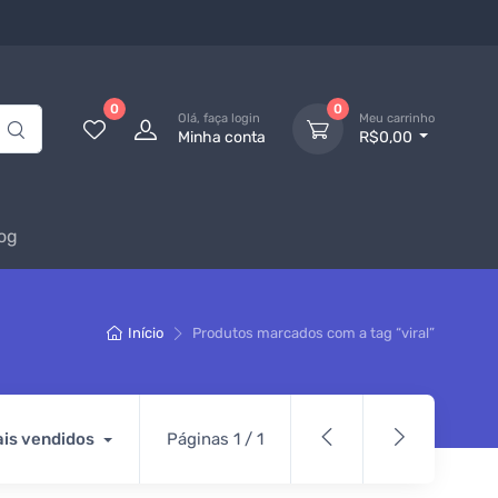
0
0
Olá, faça login
Meu carrinho
Minha conta
R$0,00
og
Início
Produtos marcados com a tag “viral”
is vendidos
Páginas 1 / 1