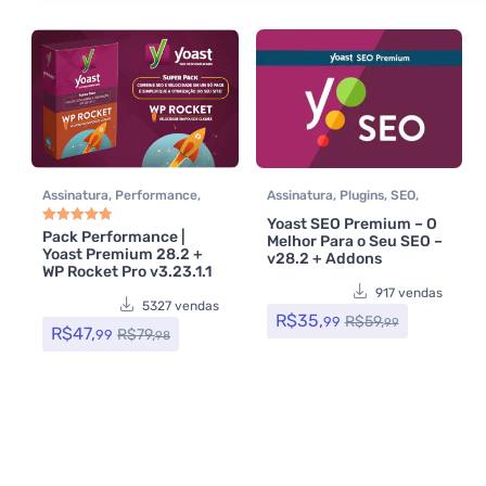
Assinatura
,
Performance
,
Assinatura
,
Plugins
,
SEO
,
Plugins
,
SEO
,
Todos os itens
,
Todos os itens
,
Yoast SEO Premium – O
WP Rocket
,
Yoast SEO
Woocommerce
,
Yoast SEO
Pack Performance |
Melhor Para o Seu SEO –
Avaliação
4.85
de 5
Yoast Premium 28.2 +
v28.2 + Addons
WP Rocket Pro v3.23.1.1
917 vendas
5327 vendas
R$
35,
R$
59,
99
99
R$
47,
R$
79,
99
98