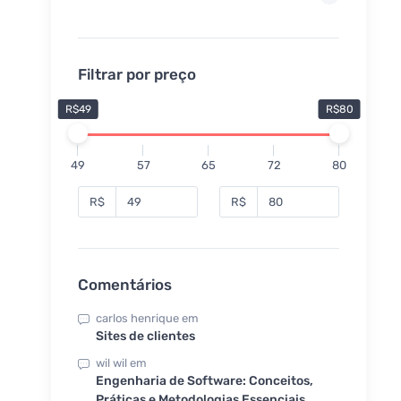
Filtrar por preço
R$49
R$80
49
57
65
72
80
R$
R$
Comentários
carlos henrique
em
Sites de clientes
wil wil
em
Engenharia de Software: Conceitos,
Práticas e Metodologias Essenciais