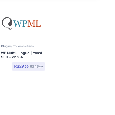
Plugins
,
Todos os itens
,
Tradução
,
Woocommerce
,
WP Multi-Lingual | Yoast
Yoast SEO
SEO – v2.2.4
R$
29,
R$
49,
99
99