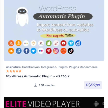
Assinatura
,
CodeCanyon
,
Integração
,
Plugins
,
Plugins Wocoomerce
,
Social Media Plugins
,
Todos os itens
,
Woocommerce
WordPress Automatic Plugin – v3.136.2
Avaliação
5.00
de 5
R$
59,
99
238 vendas