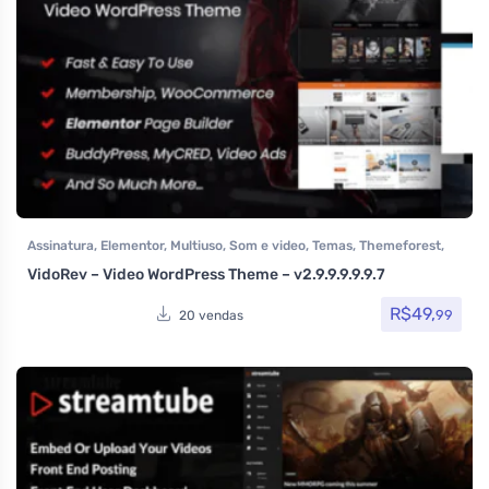
Assinatura
,
Elementor
,
Multiuso
,
Som e video
,
Temas
,
Themeforest
,
Todos os itens
,
Woocommerce
VidoRev – Video WordPress Theme – v2.9.9.9.9.9.7
R$
49,
99
20 vendas