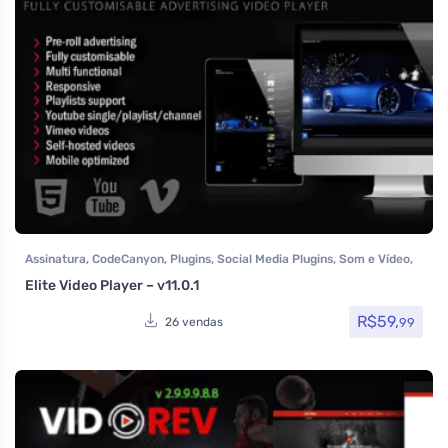
Assinatura
,
CodeCanyon
,
Plugins
,
Social Media Plugins
,
Som e Vídeo
,
Todos os itens
Elite Video Player – v11.0.1
R$
59,
99
26 vendas