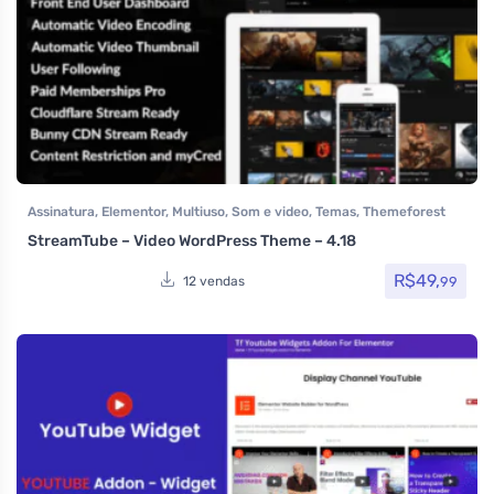
Assinatura
,
Elementor
,
Multiuso
,
Som e video
,
Temas
,
Themeforest
StreamTube – Video WordPress Theme – 4.18
R$
49,
99
12 vendas