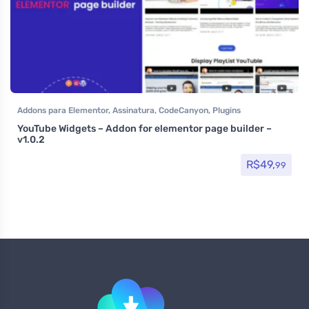
Addons para Elementor
,
Assinatura
,
CodeCanyon
,
Plugins
YouTube Widgets – Addon for elementor page builder –
v1.0.2
R$
49,
99