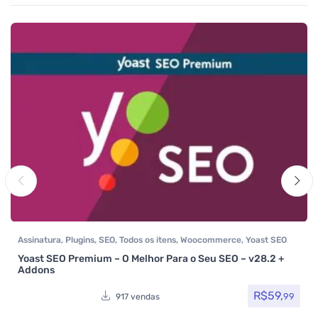
Assinatura
,
Plugins
,
SEO
,
Todos os itens
,
Woocommerce
,
Yoast SEO
Yoast SEO Premium – O Melhor Para o Seu SEO – v28.2 +
Addons
R$
59,
99
917 vendas