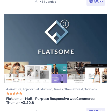
R$
69,
99
454 vendas
Assinatura
,
Loja Virtual
,
Multiuso
,
Temas
,
Themeforest
,
Todos os
itens
,
Woocommerce
Flatsome – Multi-Purpose Responsive WooCommerce
Avaliação
5.00
de 5
Theme – v3.20.8