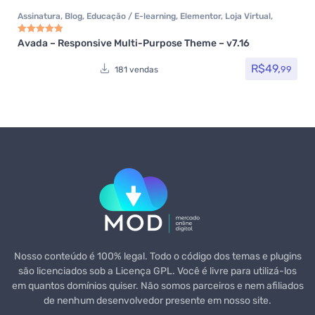
Assinatura
,
Blog
,
Educação / E-learning
,
Elementor
,
Loja Virtual
,
MarketPlace
,
Multiuso
,
Portfolio
,
Tecnologia
,
Temas
,
Themeforest
,
Todos os itens
,
Woocommerce
Avada – Responsive Multi-Purpose Theme – v7.16
Avaliação
5.00
de 5
R$
49,
99
181 vendas
Nosso conteúdo é 100% legal. Todo o código dos temas e plugins
são licenciados sob a Licença GPL. Você é livre para utilizá-los
em quantos domínios quiser. Não somos parceiros e nem afiliados
de nenhum desenvolvedor presente em nosso site.