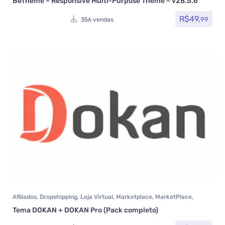
BeTheme – Responsive Multi-Purpose Theme – v28.5.6
Avaliação
5.00
de 5
Woocommerce
R$
49,
99
356 vendas
Afiliados
,
Dropshipping
,
Loja Virtual
,
Marketplace
,
MarketPlace
,
Plugins
,
Plugins Wocoomerce
,
Todos os itens
Tema DOKAN + DOKAN Pro (Pack completo)