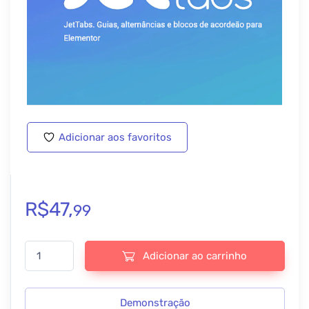
Adicionar aos favoritos
R$
47,
99
Crocoblock - JetTabs - v2.3.2 quantidade
Adicionar ao carrinho
Demonstração