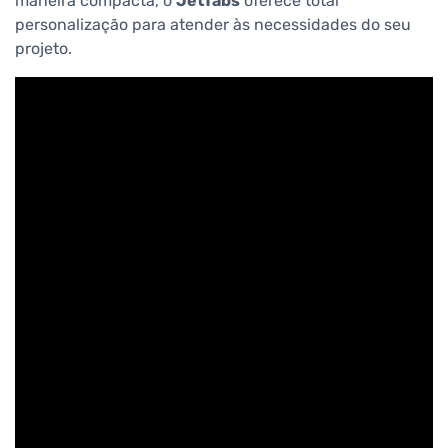
maneira compacta, o
JetTabs
oferece total
personalização para atender às necessidades do seu
projeto.