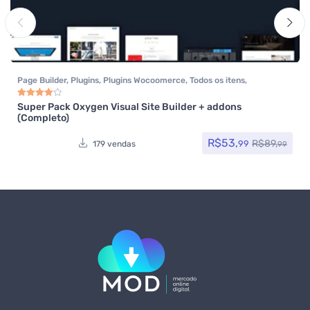
Page Builder
,
Plugins
,
Plugins Wocoomerce
,
Todos os itens
,
Woocommerce
Super Pack Oxygen Visual Site Builder + addons
Avaliação
4.00
de 5
(Completo)
R$
53,
R$
89,
99
179 vendas
99