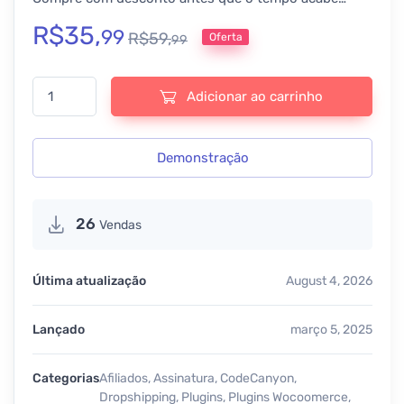
R$
35,
99
R$
59,
Oferta
99
B2BKing – The Ultimate WooCommerce B2B & Wholesale Plugin -
Adicionar ao carrinho
Demonstração
26
Vendas
Última atualização
August 4, 2026
Lançado
março 5, 2025
Categorias
Afiliados
,
Assinatura
,
CodeCanyon
,
Dropshipping
,
Plugins
,
Plugins Wocoomerce
,