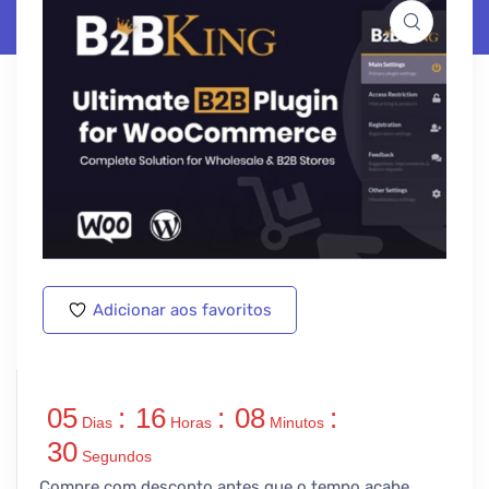
Adicionar aos favoritos
05
:
16
:
08
:
Dias
Horas
Minutos
30
Segundos
Compre com desconto antes que o tempo acabe…