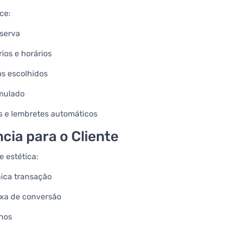
ce:
eserva
ios e horários
os escolhidos
umulado
s e lembretes automáticos
cia para o Cliente
e estética:
nica transação
xa de conversão
rnos