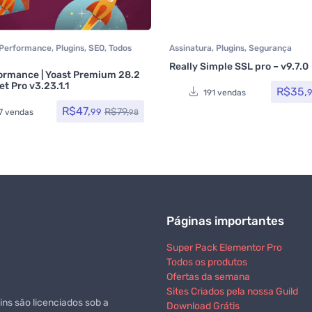
Performance
,
Plugins
,
SEO
,
Todos
Assinatura
,
Plugins
,
Segurança
 Rocket
,
Yoast SEO
Really Simple SSL pro – v9.7.0
ormance | Yoast Premium 28.2
5
de 5
t Pro v3.23.1.1
R$
35,
191 vendas
R$
47,
R$
79,
99
7 vendas
98
Páginas importantes
Super Pack Elementor Pro
Todos os produtos
Ofertas da semana
Sites Criados pela nossa Guild
ns são licenciados sob a
Download Grátis