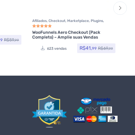
Afiliados
,
Checkout
,
Marketplace
,
Plugins
,
Chec
Plugins Wocoomerce
,
Woocommerce
Plug
Woo
WooFunnels Aero Checkout (Pack
Sup
Avaliação
5.00
de 5
Avali
Completo) – Amplie suas Vendas
Pre
R$
59,
99
99
R$
41,
R$
69,
99
623 vendas
99