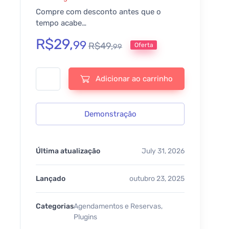
Compre com desconto antes que o
tempo acabe…
R$
29,
99
R$
49,
Oferta
99
Bookly Multiply Appointments - v3.0 quantidade
Adicionar ao carrinho
Demonstração
Última atualização
July 31, 2026
Lançado
outubro 23, 2025
Categorias
Agendamentos e Reservas
,
Plugins