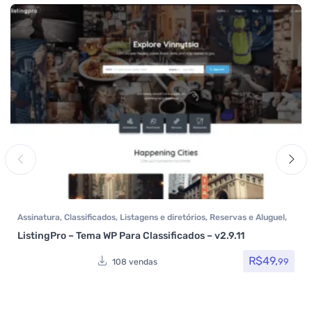
Assinatura
,
Classificados
,
Listagens e diretórios
,
Reservas e Aluguel
,
Temas
,
Themeforest
,
Todos os itens
ListingPro – Tema WP Para Classificados – v2.9.11
R$
49,
99
108 vendas