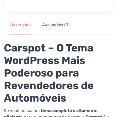
Descrição
Avaliações (0)
Carspot – O Tema
WordPress Mais
Poderoso para
Revendedores de
Automóveis
Se você busca um
tema completo e altamente
eficiente
para revendedores de carros, o
Carspot
é a