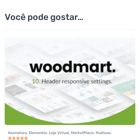
Você pode gostar…
Assinatura
,
Elementor
,
Loja Virtual
,
MarketPlace
,
Multiuso
,
Tecnologia
,
Temas
,
Themeforest
,
Todos os itens
,
Woocommerce