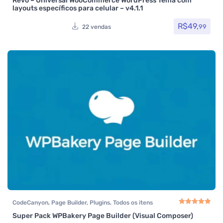
Revo – Universal WooCommerce WordPress Tema com
Aluguel
,
Temas
,
Themeforest
,
Todos os itens
,
Venda de carros
,
layouts específicos para celular – v4.1.1
Woocommerce
R$
49,
99
22 vendas
CodeCanyon
,
Page Builder
,
Plugins
,
Todos os itens
Super Pack WPBakery Page Builder (Visual Composer)
Avaliação
5.00
de