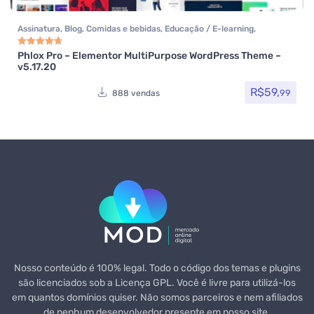
Assinatura
,
Blog
,
Comidas e bebidas
,
Educação / E-learning
,
Elementor
,
Hotel / Viagem
,
Imobiliária
,
Listagens e diretórios
,
Loja
Virtual
,
Multiuso
,
Política
,
Portfolio
,
Reservas e Aluguel
,
Saúde e
Phlox Pro – Elementor MultiPurpose WordPress Theme –
Avaliação
4.80
de 5
v5.17.20
Beleza
,
Som e video
,
Tecnologia
,
Temas
,
Themeforest
,
Todos os itens
R$
59,
99
888 vendas
Nosso conteúdo é 100% legal. Todo o código dos temas e plugins
são licenciados sob a Licença GPL. Você é livre para utilizá-los
em quantos domínios quiser. Não somos parceiros e nem afiliados
de nenhum desenvolvedor presente em nosso site.