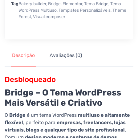
Tag
Bakery builder
,
Bridge
,
Elementor
,
Tema Bridge
,
Tema
WordPress Multiuso
,
Templates Personalizáveis
,
Theme
Forest
,
Visual composer
Descrição
Avaliações (0)
Desbloqueado
Bridge – O Tema WordPress
Mais Versátil e Criativo
O
Bridge
é um tema WordPress
multiuso e altamente
flexível
, perfeito para
empresas, freelancers, lojas
virtuais, blogs e qualquer tipo de site profissional
.
Com um
design moderno e centenas de demos