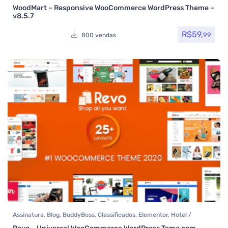
WoodMart – Responsive WooCommerce WordPress Theme –
Avaliação
5.00
de 5
v8.5.7
R$
59,
99
800 vendas
Assinatura
,
Blog
,
BuddyBoss
,
Classificados
,
Elementor
,
Hotel /
Viagem
,
Loja Virtual
,
MarketPlace
,
Multiuso
,
Portfolio
,
Reservas e