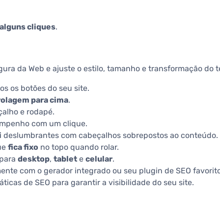
alguns cliques
.
ura da Web e ajuste o estilo, tamanho e transformação do t
dos os botões do seu site.
rolagem para cima
.
çalho e rodapé.
mpenho com um clique.
i
deslumbrantes com cabeçalhos sobrepostos ao conteúdo.
ue
fica fixo
no topo quando rolar.
 para
desktop
,
tablet
e
celular
.
mente com o gerador integrado ou seu plugin de SEO favorito
icas de SEO para garantir a visibilidade do seu site.