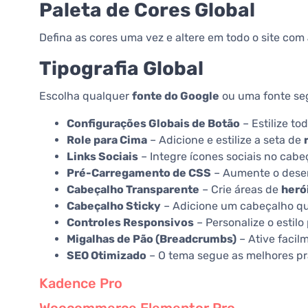
Paleta de Cores Global
Defina as cores uma vez e altere em todo o site com
Tipografia Global
Escolha qualquer
fonte do Google
ou uma fonte seg
Configurações Globais de Botão
– Estilize to
Role para Cima
– Adicione e estilize a seta de
Links Sociais
– Integre ícones sociais no cabe
Pré-Carregamento de CSS
– Aumente o dese
Cabeçalho Transparente
– Crie áreas de
heró
Cabeçalho Sticky
– Adicione um cabeçalho q
Controles Responsivos
– Personalize o estilo
Migalhas de Pão (Breadcrumbs)
– Ative facil
SEO Otimizado
– O tema segue as melhores prát
Kadence Pro
Woocommerce Elementor Pro