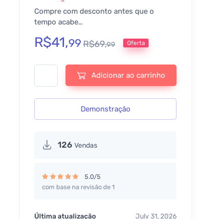
Compre com desconto antes que o
tempo acabe…
R$
41,
99
R$
69,
Oferta
99
Super Pack Kadence WP quantidade
Adicionar ao carrinho
Demonstração
126
Vendas
5.0/5
com base na revisão de 1
Avaliação
5.00
de 5
Última atualização
July 31, 2026