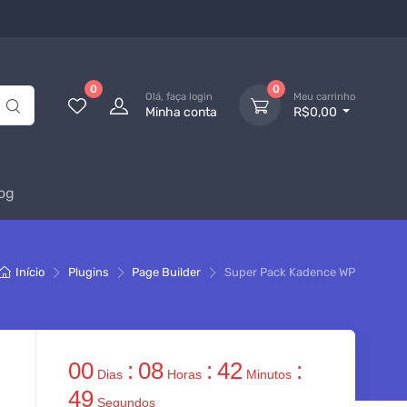
0
0
Olá, faça login
Meu carrinho
Minha conta
R$0,00
og
Início
Plugins
Page Builder
Super Pack Kadence WP
00
:
08
:
42
:
Dias
Horas
Minutos
48
Segundos