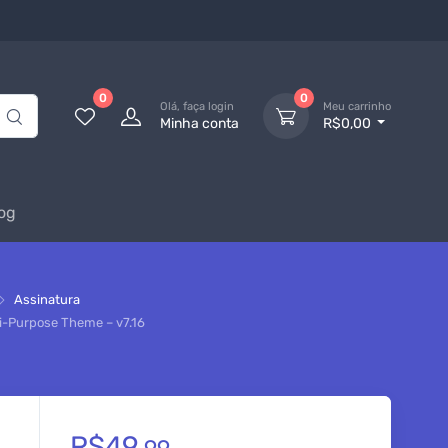
0
0
Olá, faça login
Meu carrinho
Minha conta
R$0,00
og
Assinatura
i-Purpose Theme – v7.16
R$
49,