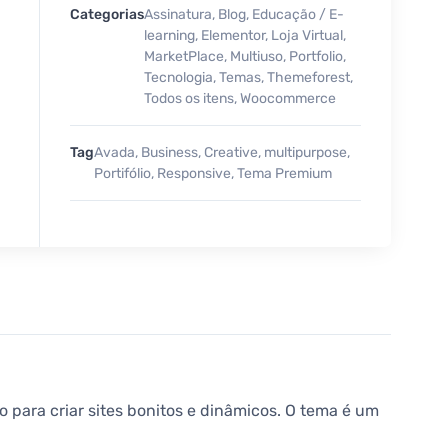
Categorias
Assinatura
,
Blog
,
Educação / E-
learning
,
Elementor
,
Loja Virtual
,
MarketPlace
,
Multiuso
,
Portfolio
,
Tecnologia
,
Temas
,
Themeforest
,
Todos os itens
,
Woocommerce
Tag
Avada
,
Business
,
Creative
,
multipurpose
,
Portifólio
,
Responsive
,
Tema Premium
para criar sites bonitos e dinâmicos. O tema é um