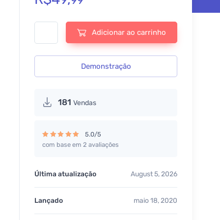
99
Avada - Responsive Multi-Purpose Theme - v7.16 quantida
Adicionar ao carrinho
Demonstração
181
Vendas
5.0/5
com base em 2 avaliações
Avaliação
5.00
de 5
Última atualização
August 5, 2026
Lançado
maio 18, 2020