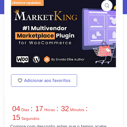
Adicionar aos favoritos
04
:
17
:
32
:
Dias
Horas
Minutos
15
Segundos
Compre com desconto antes que o tempo acabe…