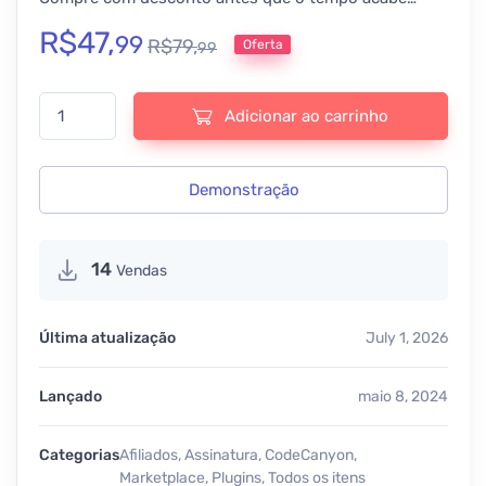
R$
47,
99
R$
79,
Oferta
99
MarketKing – Ultimate Multi Vendor Marketplace Plugin for Woo
Adicionar ao carrinho
Demonstração
14
Vendas
Última atualização
July 1, 2026
Lançado
maio 8, 2024
Categorias
Afiliados
,
Assinatura
,
CodeCanyon
,
Marketplace
,
Plugins
,
Todos os itens