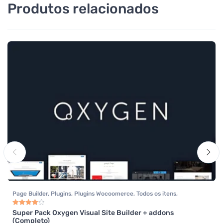
Produtos relacionados
Page Builder
,
Plugins
,
Plugins Wocoomerce
,
Todos os itens
,
Woocommerce
Super Pack Oxygen Visual Site Builder + addons
Avaliação
4.00
de 5
(Completo)