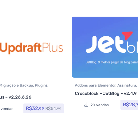
Migração e Backup
,
Plugins
,
Addons para Elementor
,
Assinatura
,
Todos os itens
Crocoblock
,
Crocoblock
,
Elementor
Crocoblock – JetBlog – v2.4.9
Plugins
,
Todos os itens
us – v2.26.6.26
0
de 5
R$
28,
20 vendas
R$
32,
R$
54,
99
 vendas
99