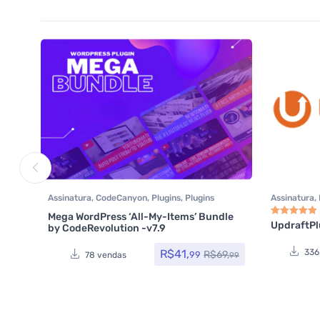
Assinatura
,
CodeCanyon
,
Plugins
,
Plugins
Assinatura
,
Wocoomerce
,
Social Media Plugins
,
Segurança
,
Mega WordPress ‘All-My-Items’ Bundle
Woocommerce
UpdraftPl
by CodeRevolution -v7.9
Avaliação
5.0
336
R$
41,
R$
69,
99
78 vendas
99