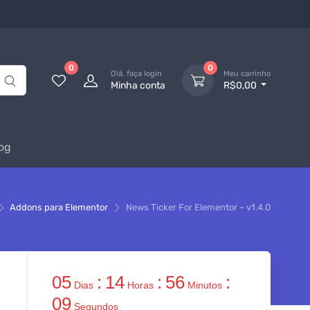
0
0
Olá, faça login
Meu carrinho
Minha conta
R$0,00
og
Addons para Elementor
News Ticker For Elementor – v1.4.0
05
:
14
:
56
:
Dias
Horas
Minutos
08
Segundos