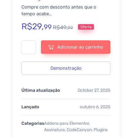
Compre com desconto antes que o
tempo acabe…
R$
29,
99
R$
49,
Oferta
99
News Ticker For Elementor - v1.4.0 quantidade
Adicionar ao carrinho
Demonstração
Última atualização
October 27, 2025
Lançado
outubro 6, 2025
Categorias
Addons para Elementor
,
Assinatura
,
CodeCanyon
,
Plugins