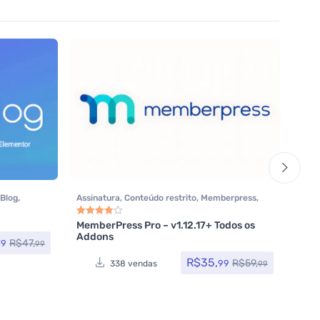
Blog
,
Assinatura
,
Conteúdo restrito
,
Memberpress
,
Addo
 Pro
,
Plugins
,
Plugins Wocoomerce
,
Woocommerce
Rese
Cro
Elem
MemberPress Pro – v1.12.17+ Todos os
– v2
Avaliação
4.00
de 5
Addons
R$
47,
79
99
R$
35,
R$
59,
99
338 vendas
99