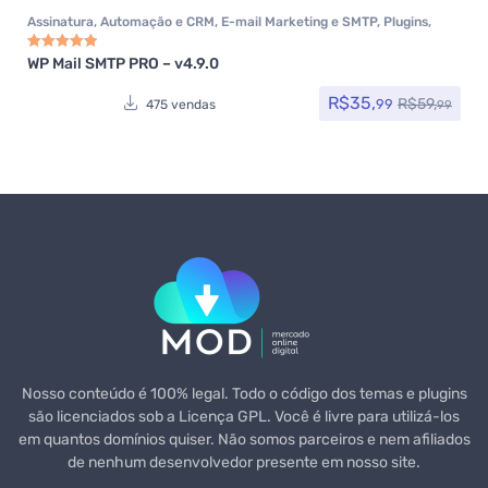
Assinatura
,
Automação e CRM
,
E-mail Marketing e SMTP
,
Plugins
,
Todos os itens
,
Woocommerce
WP Mail SMTP PRO – v4.9.0
Avaliação
5.00
de 5
R$
35,
R$
59,
99
475 vendas
99
Nosso conteúdo é 100% legal. Todo o código dos temas e plugins
são licenciados sob a Licença GPL. Você é livre para utilizá-los
em quantos domínios quiser. Não somos parceiros e nem afiliados
de nenhum desenvolvedor presente em nosso site.