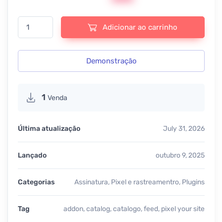
Pixel Your Site | Product Catalog Feed Pro - v5.9.1 quantidade
Adicionar ao carrinho
Demonstração
1
Venda
Última atualização
July 31, 2026
Lançado
outubro 9, 2025
Categorias
Assinatura
,
Pixel e rastreamentro
,
Plugins
Tag
addon
,
catalog
,
catalogo
,
feed
,
pixel your site