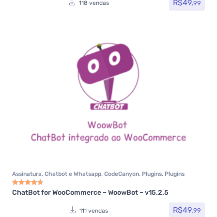
R$
49,
99
118 vendas
Assinatura
,
Chatbot e Whatsapp
,
CodeCanyon
,
Plugins
,
Plugins
Wocoomerce
,
Todos os itens
,
Woocommerce
ChatBot for WooCommerce – WoowBot – v15.2.5
Avaliação
4.75
de 5
R$
49,
99
111 vendas