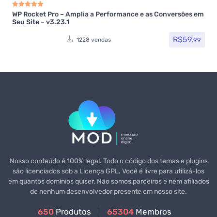
WP Rocket Pro – Amplia a Performance e as Conversões em
Avaliação
5.00
de 5
Seu Site – v3.23.1
R$
59,
99
1228 vendas
Nosso conteúdo é 100% legal. Todo o código dos temas e plugins
são licenciados sob a Licença GPL. Você é livre para utilizá-los
em quantos domínios quiser. Não somos parceiros e nem afiliados
de nenhum desenvolvedor presente em nosso site.
650
Produtos
65304
Membros