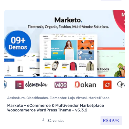
Assinatura
,
Classificados
,
Elementor
,
Loja Virtual
,
MarketPlace
,
Temas
,
Themeforest
,
Todos os itens
,
Woocommerce
Marketo – eCommerce & Multivendor Marketplace
Woocommerce WordPress Theme – v5.3.2
R$
49,
99
32 vendas