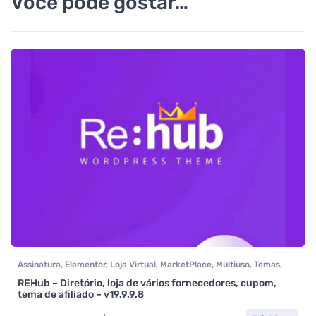
Você pode gostar…
Assinatura
,
Elementor
,
Loja Virtual
,
MarketPlace
,
Multiuso
,
Temas
,
Themeforest
,
Todos os itens
,
Woocommerce
REHub – Diretório, loja de vários fornecedores, cupom,
tema de afiliado – v19.9.9.8