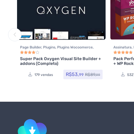
Page Builder
,
Plugins
,
Plugins Wocoomerce
,
Assinatura
,
Todos os itens
,
Woocommerce
os itens
,
WP
Super Pack Oxygen Visual Site Builder +
Pack Perf
Avaliação
4.00
de 5
Avaliação
4.8
addons (Completo)
+ WP Rocke
R$
53,
R$
89,
99
179 vendas
532
99