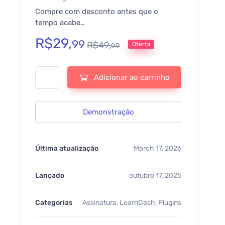
Compre com desconto antes que o
tempo acabe…
R$
29,
99
R$
49,
Oferta
99
SnapOrbital – LearnDash Visual Customizer - v2.4 quantida
Adicionar ao carrinho
Demonstração
Última atualização
March 17, 2026
Lançado
outubro 17, 2025
Categorias
Assinatura
,
LearnDash
,
Plugins