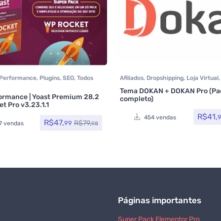
Performance
,
Plugins
,
SEO
,
Todos
Afiliados
,
Dropshipping
,
Loja Virtual
,
 Rocket
,
Yoast SEO
MarketPlace
,
Marketplace
,
Plugins
,
Tema DOKAN + DOKAN Pro (Pa
Wocoomerce
,
Todos os itens
ormance | Yoast Premium 28.2
completo)
5
de 5
t Pro v3.23.1.1
R$
41,
454 vendas
R$
47,
R$
79,
99
7 vendas
98
Páginas importantes
Super Pack Elementor Pro