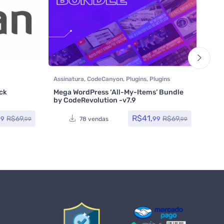
Assinatura
,
CodeCanyon
,
Plugins
,
Plugins
Assi
Plugins
Wocoomerce
,
Social Media Plugins
,
Segu
ck
Mega WordPress ‘All-My-Items’ Bundle
Woocommerce
Updr
by CodeRevolution -v7.9
Avali
R$
41,
R$
69,
R$
69,
99
99
78 vendas
99
99