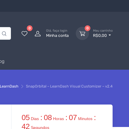
0
0
Olá, faça login
Meu carrinho
Minha conta
R$0,00
og
LearnDash
SnapOrbital – LearnDash Visual Customizer – v2.4
05
:
08
:
07
:
Dias
Horas
Minutos
42
Segundos