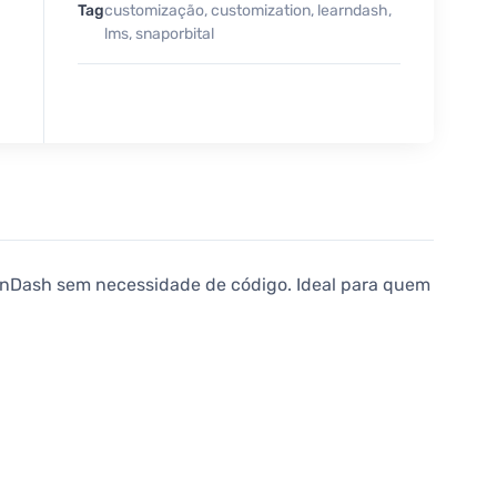
Tag
customização
,
customization
,
learndash
,
lms
,
snaporbital
arnDash sem necessidade de código. Ideal para quem