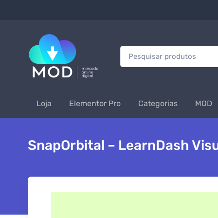
Procurar:
Loja
Elementor Pro
Categorias
MOD
SnapOrbital – LearnDash Visu