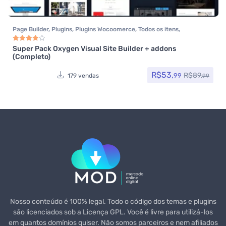
Page Builder
,
Plugins
,
Plugins Wocoomerce
,
Todos os itens
,
Woocommerce
Super Pack Oxygen Visual Site Builder + addons
Avaliação
4.00
de 5
(Completo)
R$
53,
R$
89,
99
179 vendas
99
Nosso conteúdo é 100% legal. Todo o código dos temas e plugins
são licenciados sob a Licença GPL. Você é livre para utilizá-los
em quantos domínios quiser. Não somos parceiros e nem afiliados