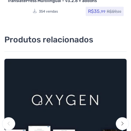
TranslatePress Multilingual – v3.2.6 + addons
R$
35,
R$
59,
99
354 vendas
99
Produtos relacionados