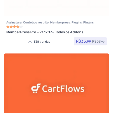
Assinatura
,
Conteúdo restrito
,
Memberpress
,
Plugins
,
Plugins
Wocoomerce
,
Woocommerce
MemberPress Pro – v1.12.17+ Todos os Addons
Avaliação
4.00
de 5
R$
35,
R$
59,
99
338 vendas
99