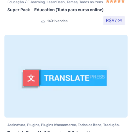
Educação / E-learning
,
LearnDash
,
Temas
,
Todos os itens
Super Pack – Education (Tudo para curso online)
Avaliação
4.83
de
R$
97,
99
1401 vendas
Assinatura
,
Plugins
,
Plugins Wocoomerce
,
Todos os itens
,
Tradução
,
Woocommerce