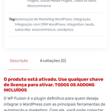
Plugins
,
Social Media Plugins
,
Todos os itens
,
Woocommerce
Tag
Automação de Marketing WordPress
,
integração
,
Integração com CRM WordPress
,
integration
,
leads
,
subscribe
,
woocommerce
,
wordpress
Descrição
Avaliações (0)
O produto está ativado. Use qualquer chave
de licença para ativar.
TODOS OS ADDONS
INCLUÍDOS
O WP Fusion é o plugin definitivo para quem deseja
integrar o WordPress com as principais ferramentas de
automação e marketing. Com ele, você pode conectar