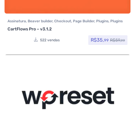
Assinatura
,
Beaver builder
,
Checkout
,
Page Builder
,
Plugins
,
Plugins
Wocoomerce
,
Woocommerce
CartFlows Pro – v3.1.2
R$
35,
R$
59,
99
522 vendas
99