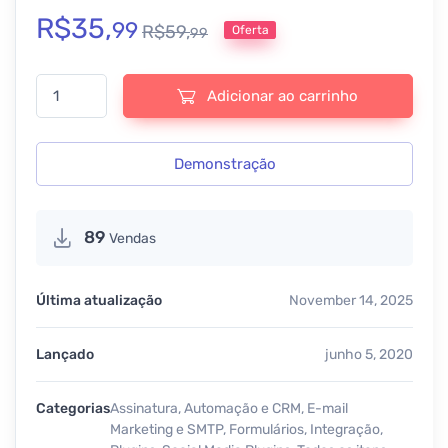
R$
35,
99
R$
59,
Oferta
99
WP Fusion + Addons – #1 CRM, Marketing Automation, Membership
Adicionar ao carrinho
Demonstração
89
Vendas
Última atualização
November 14, 2025
Lançado
junho 5, 2020
Categorias
Assinatura
,
Automação e CRM
,
E-mail
Marketing e SMTP
,
Formulários
,
Integração
,