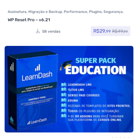
Assinatura
,
Migração e Backup
,
Performance
,
Plugins
,
Segurança
,
Todos os itens
WP Reset Pro – v6.21
R$
29,
R$
49,
99
58 vendas
99