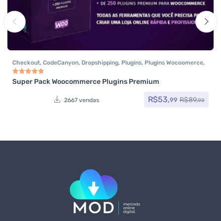
Checkout
,
CodeCanyon
,
Dropshipping
,
Plugins
,
Plugins Wocoomerce
,
Todos os itens
,
Woocommerce
Super Pack Woocommerce Plugins Premium
Avaliação
4.83
de 5
R$
53,
R$
89,
99
2667 vendas
99