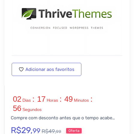
Adicionar aos favoritos
02
:
17
:
49
:
Dias
Horas
Minutos
56
Segundos
Compre com desconto antes que o tempo acabe…
R$
29,
99
R$
49,
Oferta
99