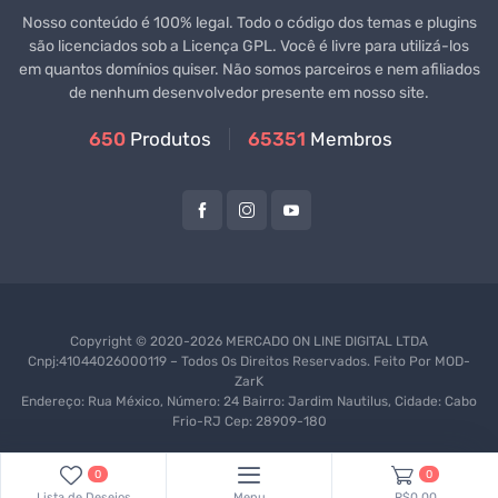
Nosso conteúdo é 100% legal. Todo o código dos temas e plugins
são licenciados sob a Licença GPL. Você é livre para utilizá-los
em quantos domínios quiser. Não somos parceiros e nem afiliados
de nenhum desenvolvedor presente em nosso site.
650
Produtos
65351
Membros
Copyright © 2020-2026 MERCADO ON LINE DIGITAL LTDA
Cnpj:41044026000119 – Todos Os Direitos Reservados. Feito Por
MOD-
ZarK
Endereço: Rua México, Número: 24 Bairro: Jardim Nautilus, Cidade: Cabo
Frio-RJ Cep: 28909-180
0
0
Lista de Desejos
Menu
R$0,00