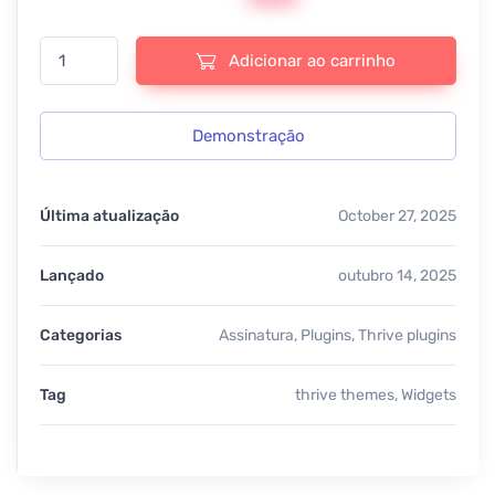
Thrive Plugins Clever Widgets - v2.9.1 quantidade
Adicionar ao carrinho
Demonstração
Última atualização
October 27, 2025
Lançado
outubro 14, 2025
Categorias
Assinatura
,
Plugins
,
Thrive plugins
Tag
thrive themes
,
Widgets