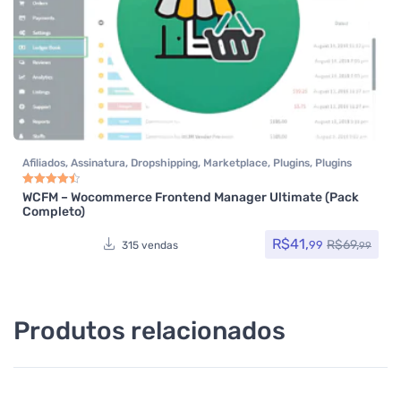
Afiliados
,
Assinatura
,
Dropshipping
,
Marketplace
,
Plugins
,
Plugins
Wocoomerce
,
Todos os itens
,
Woocommerce
WCFM – Wocommerce Frontend Manager Ultimate (Pack
Avaliação
4.50
de 5
Completo)
R$
41,
R$
69,
99
315 vendas
99
Produtos relacionados