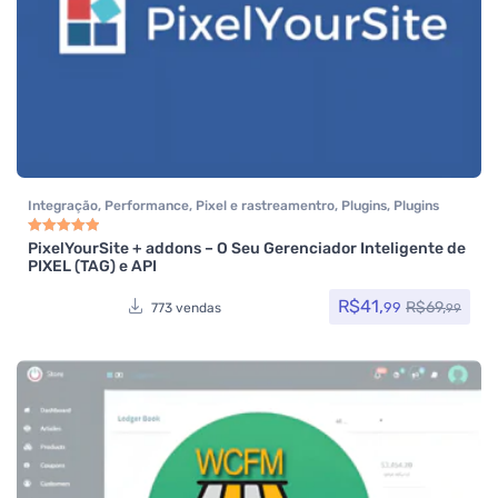
Integração
,
Performance
,
Pixel e rastreamentro
,
Plugins
,
Plugins
Wocoomerce
,
Todos os itens
,
Woocommerce
PixelYourSite + addons – O Seu Gerenciador Inteligente de
Avaliação
5.00
de 5
PIXEL (TAG) e API
R$
41,
R$
69,
99
773 vendas
99