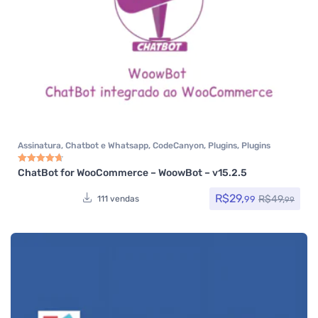
Assinatura
,
Chatbot e Whatsapp
,
CodeCanyon
,
Plugins
,
Plugins
Wocoomerce
,
Todos os itens
,
Woocommerce
ChatBot for WooCommerce – WoowBot – v15.2.5
Avaliação
4.75
de 5
R$
29,
R$
49,
99
111 vendas
99