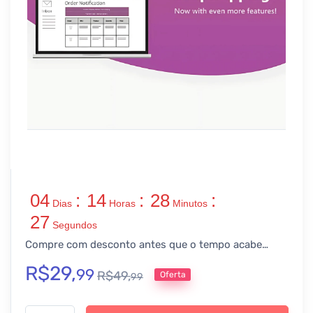
04
:
14
:
28
:
Dias
Horas
Minutos
27
Segundos
Compre com desconto antes que o tempo acabe…
R$
29,
99
R$
49,
Oferta
99
Woocommerce Dropshipping - v5.2.6 quantidade