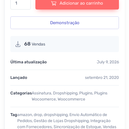
Adicionar ao carrinho
Demonstração
68
Vendas
Última atualização
July 9, 2026
Lançado
setembro 21, 2020
Categorias
Assinatura
,
Dropshipping
,
Plugins
,
Plugins
Wocoomerce
,
Woocommerce
Tag
amazon
,
drop
,
dropshipping
,
Envio Automático de
Pedidos
,
Gestão de Lojas Dropshipping
,
Integração
com Fornecedores
,
Sincronização de Estoque
,
Vendas