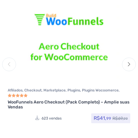
Afiliados
,
Checkout
,
Marketplace
,
Plugins
,
Plugins Wocoomerce
,
Woocommerce
WooFunnels Aero Checkout (Pack Completo) – Amplie suas
Avaliação
5.00
de 5
Vendas
R$
41,
R$
69,
99
623 vendas
99