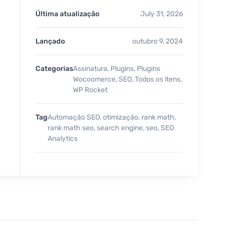
Última atualização
July 31, 2026
Lançado
outubro 9, 2024
Categorias
Assinatura
,
Plugins
,
Plugins
Wocoomerce
,
SEO
,
Todos os itens
,
WP Rocket
Tag
Automação SEO
,
otimização
,
rank math
,
rank math seo
,
search engine
,
seo
,
SEO
Analytics