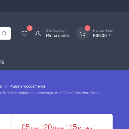
0
0
Olá, faça login
Meu carrinho
Minha conta
R$0,00
og
ns
Plugins Wocoomerce
 PRO: Potencialize a otimização de SEO em Seu WordPress -
05
:
20
:
15
:
Dias
Horas
Minutos