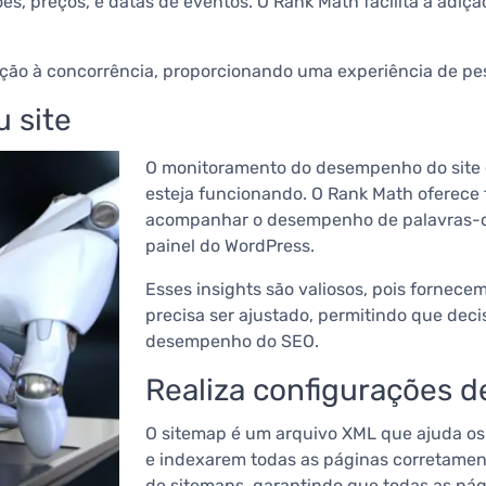
s, preços, e datas de eventos. O Rank Math facilita a adiç
ação à concorrência, proporcionando uma experiência de pesq
 site
O monitoramento do desempenho do site é 
esteja funcionando. O Rank Math oferece
acompanhar o desempenho de palavras-cha
painel do WordPress.
Esses insights são valiosos, pois fornec
precisa ser ajustado, permitindo que dec
desempenho do SEO.
Realiza configurações 
O sitemap é um arquivo XML que ajuda os
e indexarem todas as páginas corretament
de sitemaps, garantindo que todas as pág