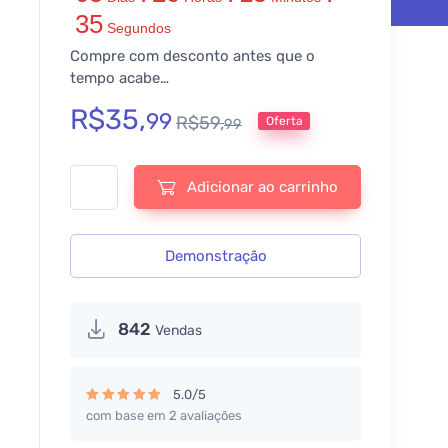
34
Segundos
Compre com desconto antes que o
tempo acabe…
R$
35,
99
R$
59,
Oferta
99
Rank Math SEO PRO: Potencialize a otimização de SEO em 
Adicionar ao carrinho
Demonstração
842
Vendas
5.0/5
com base em 2 avaliações
Avaliação
5.00
de 5