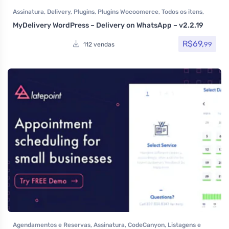
Assinatura
,
Delivery
,
Plugins
,
Plugins Wocoomerce
,
Todos os itens
,
Woocommerce
MyDelivery WordPress – Delivery on WhatsApp – v2.2.19
R$
69,
99
112 vendas
Agendamentos e Reservas
,
Assinatura
,
CodeCanyon
,
Listagens e