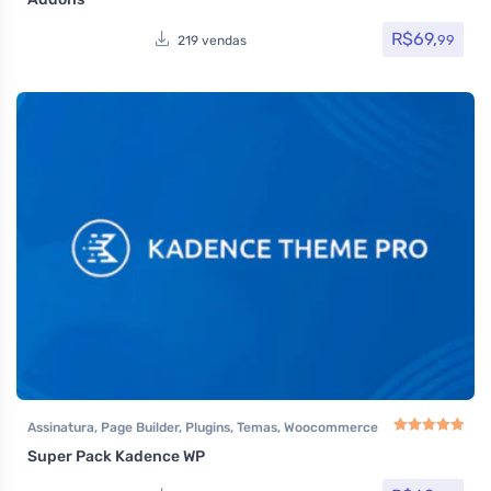
R$
69,
99
219 vendas
Assinatura
,
Page Builder
,
Plugins
,
Temas
,
Woocommerce
Super Pack Kadence WP
Avaliação
5.00
de