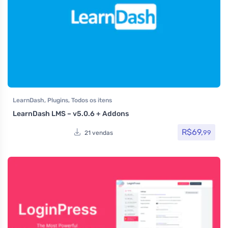
LearnDash
,
Plugins
,
Todos os itens
LearnDash LMS – v5.0.6 + Addons
R$
69,
99
21 vendas