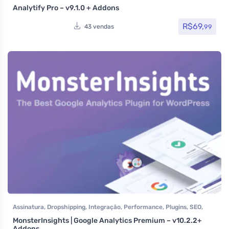
Analytify Pro – v9.1.0 + Addons
R$
69,
99
43 vendas
Assinatura
,
Dropshipping
,
Integração
,
Performance
,
Plugins
,
SEO
,
Todos os itens
MonsterInsights | Google Analytics Premium – v10.2.2+
Addons