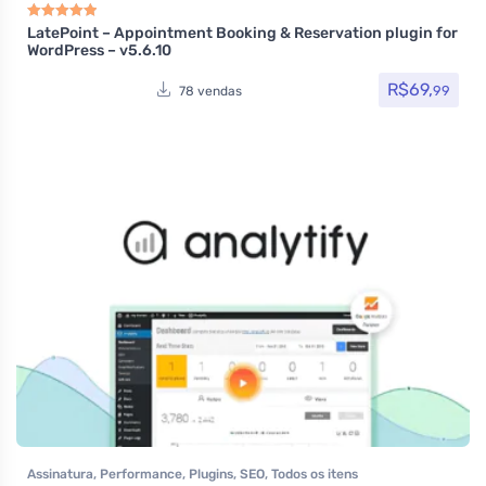
diretórios
,
Plugins
,
Woocommerce
LatePoint – Appointment Booking & Reservation plugin for
Avaliação
5.00
de 5
WordPress – v5.6.10
R$
69,
99
78 vendas
Assinatura
,
Performance
,
Plugins
,
SEO
,
Todos os itens