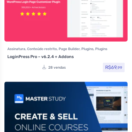
Assinatura
,
Conteúdo restrito
,
Page Builder
,
Plugins
,
Plugins
Wocoomerce
,
Todos os itens
,
Woocommerce
LoginPress Pro – v6.2.4 + Addons
R$
69,
99
28 vendas