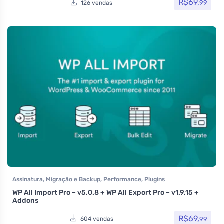
R$
69,
99
126 vendas
Assinatura
,
Migração e Backup
,
Performance
,
Plugins
WP All Import Pro – v5.0.8 + WP All Export Pro – v1.9.15 +
Addons
R$
69,
99
604 vendas