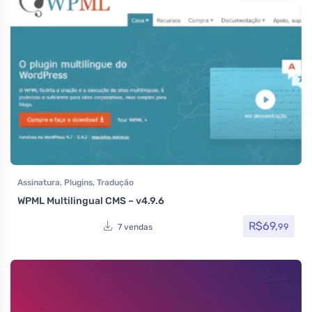
Assinatura
,
Plugins
,
Tradução
WPML Multilingual CMS – v4.9.6
R$
69,
99
7 vendas