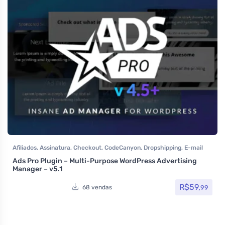
Afiliados
,
Assinatura
,
Checkout
,
CodeCanyon
,
Dropshipping
,
E-mail
Marketing e SMTP
,
Plugins
,
Todos os itens
,
Woocommerce
Ads Pro Plugin – Multi-Purpose WordPress Advertising
Manager – v5.1
R$
59,
99
68 vendas