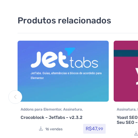
Produtos relacionados
Addons para Elementor
,
Assinatura
,
Assinatura
,
Crocoblock
,
Crocoblock
,
Elementor Pro
,
Woocomme
Crocoblock – JetTabs – v2.3.2
Yoast SEO
Plugins
,
Todos os itens
Seu SEO –
R$
47,
99
16 vendas