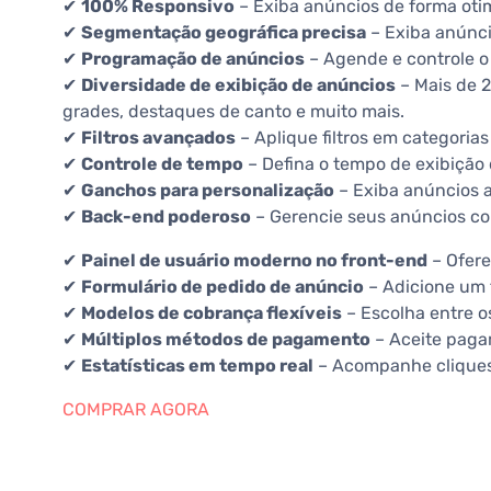
✔
100% Responsivo
– Exiba anúncios de forma otimi
✔
Segmentação geográfica precisa
– Exiba anúnci
✔
Programação de anúncios
– Agende e controle o 
✔
Diversidade de exibição de anúncios
– Mais de 2
grades, destaques de canto e muito mais.
✔
Filtros avançados
– Aplique filtros em categorias
✔
Controle de tempo
– Defina o tempo de exibição 
✔
Ganchos para personalização
– Exiba anúncios a
✔
Back-end poderoso
– Gerencie seus anúncios co
✔
Painel de usuário moderno no front-end
– Ofere
✔
Formulário de pedido de anúncio
– Adicione um f
✔
Modelos de cobrança flexíveis
– Escolha entre o
✔
Múltiplos métodos de pagamento
– Aceite paga
✔
Estatísticas em tempo real
– Acompanhe cliques,
COMPRAR AGORA