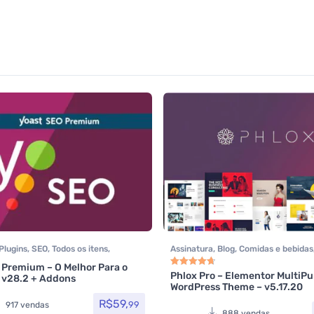
Plugins
,
SEO
,
Todos os itens
,
Assinatura
,
Blog
,
Comidas e bebidas
rce
,
Yoast SEO
/ E-learning
,
Elementor
,
Hotel / Vi
 Premium – O Melhor Para o
Imobiliária
,
Listagens e diretórios
,
L
Phlox Pro – Elementor MultiP
 v28.2 + Addons
Avaliação
4.80
de 5
WordPress Theme – v5.17.20
Multiuso
,
Política
,
Portfolio
,
Reserva
Saúde e Beleza
,
Som e video
,
Tecno
R$
59,
99
917 vendas
Temas
,
Themeforest
,
Todos os itens
888 vendas