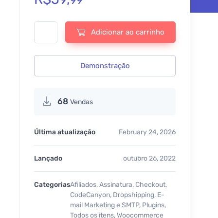
99
Ads Pro Plugin – Multi-Purpose WordPress Advertising Mana
Adicionar ao carrinho
Demonstração
68
Vendas
Última atualização
February 24, 2026
Lançado
outubro 26, 2022
Categorias
Afiliados
,
Assinatura
,
Checkout
,
CodeCanyon
,
Dropshipping
,
E-
mail Marketing e SMTP
,
Plugins
,
Todos os itens
,
Woocommerce