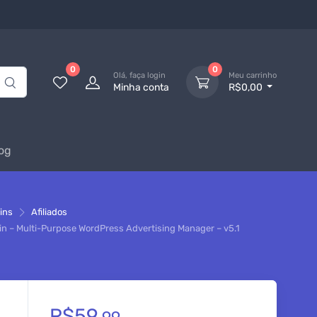
0
0
Olá, faça login
Meu carrinho
Minha conta
R$0,00
og
ins
Afiliados
in – Multi-Purpose WordPress Advertising Manager – v5.1
R$
59,