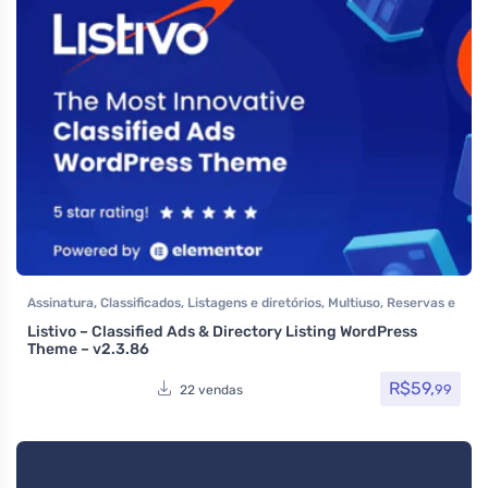
Assinatura
,
Classificados
,
Listagens e diretórios
,
Multiuso
,
Reservas e
Aluguel
,
Temas
,
Themeforest
,
Venda de carros
Listivo – Classified Ads & Directory Listing WordPress
Theme – v2.3.86
R$
59,
99
22 vendas