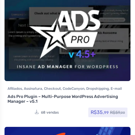
Afiliados
,
Assinatura
,
Checkout
,
CodeCanyon
,
Dropshipping
,
E-mail
Marketing e SMTP
,
Plugins
,
Todos os itens
,
Woocommerce
Ads Pro Plugin – Multi-Purpose WordPress Advertising
Manager – v5.1
R$
35,
R$
59,
99
68 vendas
99