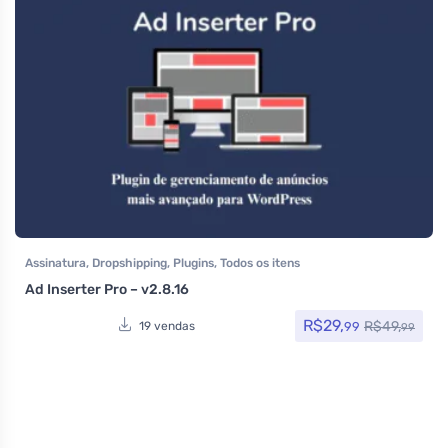
Assinatura
,
Dropshipping
,
Plugins
,
Todos os itens
Ad Inserter Pro – v2.8.16
R$
29,
R$
49,
99
19 vendas
99