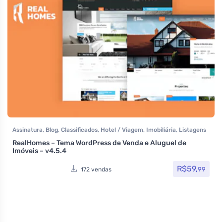
Assinatura
,
Blog
,
Classificados
,
Hotel / Viagem
,
Imobiliária
,
Listagens
e diretórios
,
Reservas e Aluguel
,
Temas
,
Themeforest
RealHomes – Tema WordPress de Venda e Aluguel de
Imóveis – v4.5.4
R$
59,
99
172 vendas