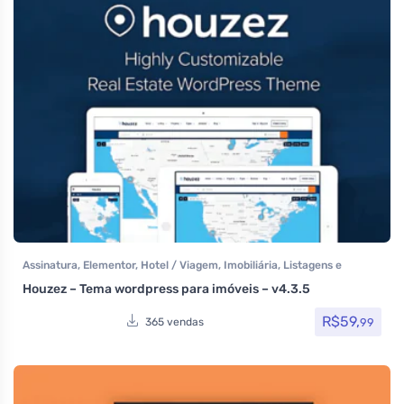
Assinatura
,
Elementor
,
Hotel / Viagem
,
Imobiliária
,
Listagens e
diretórios
,
Reservas e Aluguel
,
Temas
,
Themeforest
,
Todos os itens
,
Houzez – Tema wordpress para imóveis – v4.3.5
Woocommerce
R$
59,
99
365 vendas