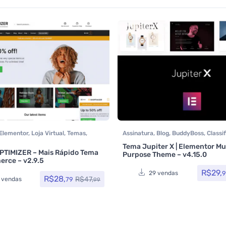
Elementor
,
Loja Virtual
,
Temas
,
Assinatura
,
Blog
,
BuddyBoss
,
Classi
t
,
Todos os itens
,
Woocommerce
Comidas e bebidas
,
Elementor
,
Loja 
Tema Jupiter X | Elementor Mu
Multiuso
,
Portfolio
,
Saúde e Beleza
,
TIMIZER – Mais Rápido Tema
Purpose Theme – v4.15.0
0
de 5
rce – v2.9.5
video
,
Tecnologia
,
Temas
,
Themefor
os itens
,
Woocommerce
R$
29,
9
29 vendas
R$
28,
R$
47,
79
 vendas
99