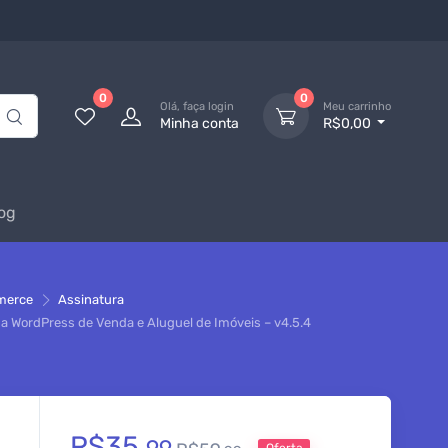
0
0
Olá, faça login
Meu carrinho
Minha conta
R$0,00
og
merce
Assinatura
 WordPress de Venda e Aluguel de Imóveis – v4.5.4
R$
35,
Oferta