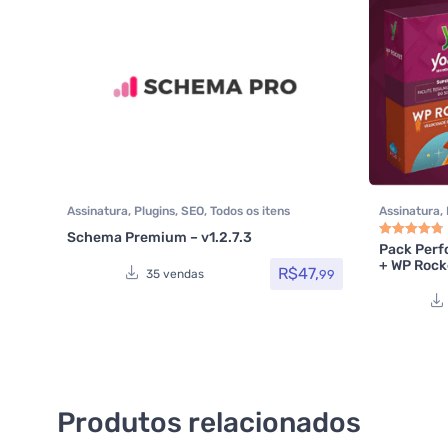
Assinatura
,
Plugins
,
SEO
,
Todos os itens
Assinatura
,
os itens
,
WP
Schema Premium – v1.2.7.3
Pack Perf
Avaliação
4.8
+ WP Rocke
R$
47,
99
35 vendas
Produtos relacionados