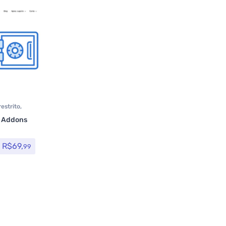
estrito
,
s
,
+ Addons
R$
69,
99