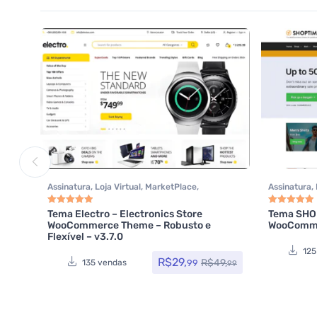
Assinatura
,
Loja Virtual
,
MarketPlace
,
Assinatura
,
Tecnologia
,
Temas
,
Themeforest
,
Todos os itens
Themefores
Tema Electro – Electronics Store
Tema SHOP
Avaliação
5.00
de 5
Avaliação
5.0
WooCommerce Theme – Robusto e
WooComme
Flexível – v3.7.0
125
R$
29,
R$
49,
99
135 vendas
99