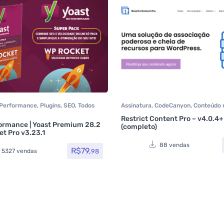
Performance
,
Plugins
,
SEO
,
Todos
Assinatura
,
CodeCanyon
,
Conteúdo r
 Rocket
,
Yoast SEO
Memberpress
,
Performance
,
Plugin
Restrict Content Pro – v4.0.4
Segurança
,
Todos os itens
ormance | Yoast Premium 28.2
(completo)
5
de 5
t Pro v3.23.1
88 vendas
R$
79,
98
5327 vendas