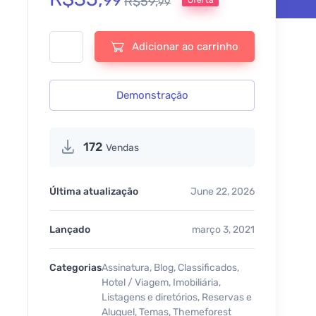
99
R$
59,
99
RealHomes - Tema WordPress de Venda e Aluguel de Imóvei
Adicionar ao carrinho
Demonstração
172
Vendas
Última atualização
June 22, 2026
Lançado
março 3, 2021
Categorias
Assinatura
,
Blog
,
Classificados
,
Hotel / Viagem
,
Imobiliária
,
Listagens e diretórios
,
Reservas e
Aluguel
,
Temas
,
Themeforest