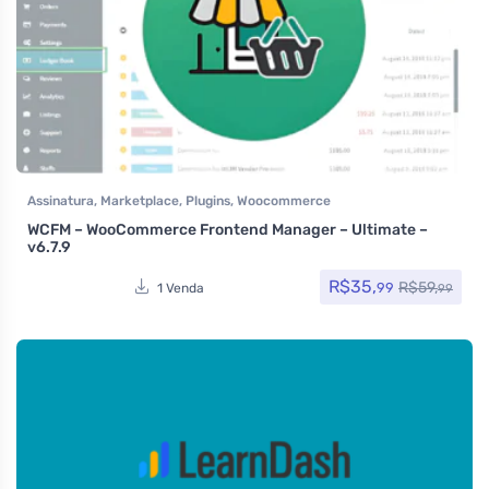
Assinatura
,
Marketplace
,
Plugins
,
Woocommerce
WCFM – WooCommerce Frontend Manager – Ultimate –
v6.7.9
R$
35,
R$
59,
99
1 Venda
99