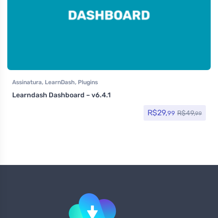
Assinatura
,
LearnDash
,
Plugins
Learndash Dashboard – v6.4.1
R$
29,
R$
49,
99
99