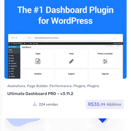
Assinatura
,
Page Builder
,
Performance
,
Plugins
,
Plugins
Wocoomerce
,
Segurança
,
Todos os itens
,
Woocommerce
Ultimate Dashboard PRO – v3.11.2
R$
35,
R$
59,
99
224 vendas
99