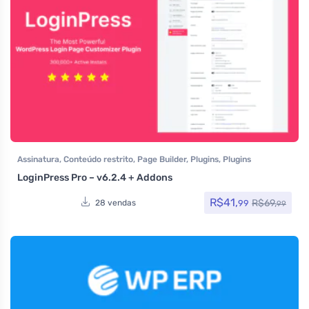
Assinatura
,
Conteúdo restrito
,
Page Builder
,
Plugins
,
Plugins
Wocoomerce
,
Todos os itens
,
Woocommerce
LoginPress Pro – v6.2.4 + Addons
R$
41,
R$
69,
99
28 vendas
99