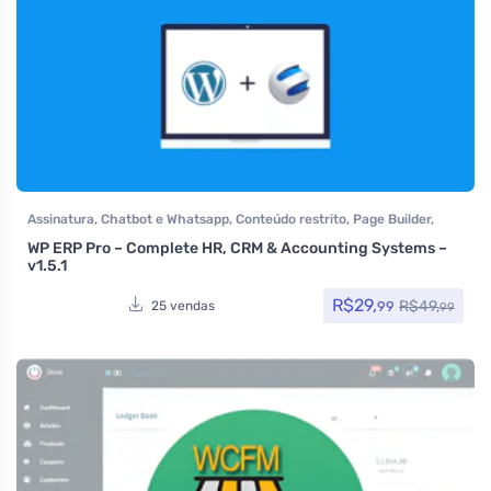
Assinatura
,
Chatbot e Whatsapp
,
Conteúdo restrito
,
Page Builder
,
Plugins
,
Todos os itens
WP ERP Pro – Complete HR, CRM & Accounting Systems –
v1.5.1
R$
29,
R$
49,
99
25 vendas
99