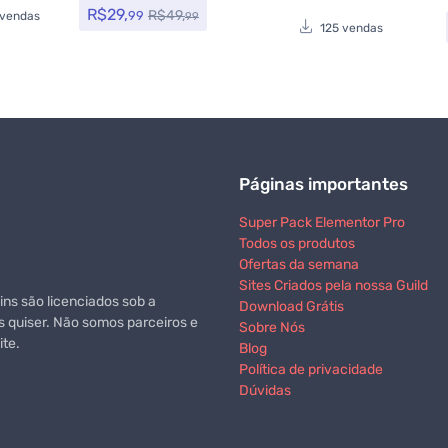
R$
29,
R$
49,
99
 vendas
99
125 vendas
Páginas importantes
Super Pack Elementor Pro
Todos os produtos
Ofertas da semana
Sites Criados pela nossa Guild
ns são licenciados sob a
Download Grátis
s quiser. Não somos parceiros e
Sobre Nós
te.
Blog
Política de privacidade
Dúvidas