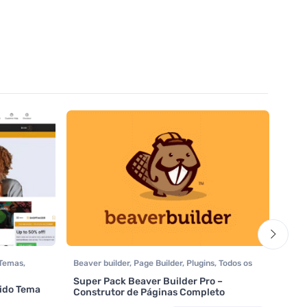
Temas
,
Beaver builder
,
Page Builder
,
Plugins
,
Todos os
Loja 
ommerce
itens
,
Woocommerce
Tecn
Super Pack Beaver Builder Pro –
Woo
ido Tema
Supe
Construtor de Páginas Completo
Avali
com