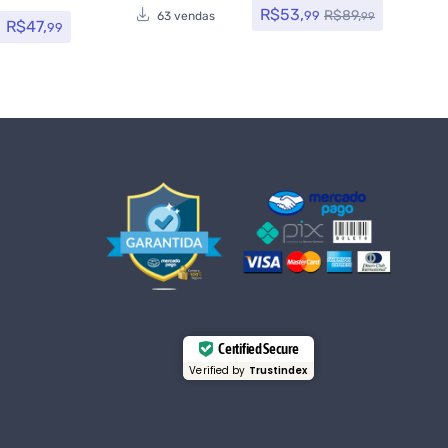
R$
53,
R$
89,
99
63 vendas
99
R$
47,
99
Certified Secure
Verified by
Trustindex