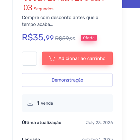
03
Segundos
Compre com desconto antes que o
tempo acabe…
R$
35,
99
R$
59,
Oferta
99
WCFM – WooCommerce Frontend Manager – Ultimate - v6.7.
Adicionar ao carrinho
Demonstração
1
Venda
Última atualização
July 23, 2026
Lançado
outubro 1, 2025