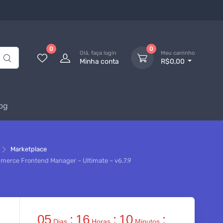
0
0
Olá, faça login
Meu carrinho
Minha conta
R$0,00
og
Marketplace
rce Frontend Manager – Ultimate – v6.7.9
05
:
16
:
10
:
Dias
Horas
Minutos