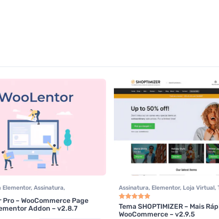
a Elementor
,
Assinatura
,
Assinatura
,
Elementor
,
Loja Virtual
,
n
,
Page Builder
,
Plugins
,
Plugins
Themeforest
,
Todos os itens
,
Wooc
r Pro – WooCommerce Page
e
,
Woocommerce
Tema SHOPTIMIZER – Mais Ráp
lementor Addon – v2.8.7
Avaliação
5.00
de 5
WooCommerce – v2.9.5