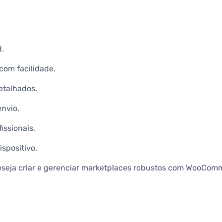
d.
com facilidade.
etalhados.
nvio.
issionais.
spositivo.
deseja criar e gerenciar marketplaces robustos com WooCo