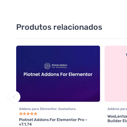
Produtos relacionados
Addons para Elementor
,
Assinatura
,
Addons par
Formulários
,
Plugins
,
Plugins Wocoomerce
,
CodeCanyo
WooLento
Woocommerce
Wocoomerc
Piotnet Addons For Elementor Pro –
Builder E
Avaliação
5.00
de 5
v7.1.74