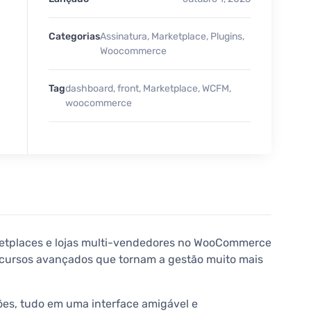
Categorias
Assinatura
,
Marketplace
,
Plugins
,
Woocommerce
Tag
dashboard
,
front
,
Marketplace
,
WCFM
,
woocommerce
ketplaces e lojas multi-vendedores no WooCommerce
 recursos avançados que tornam a gestão muito mais
ões, tudo em uma interface amigável e