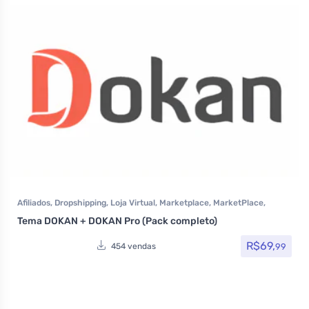
Afiliados
,
Dropshipping
,
Loja Virtual
,
Marketplace
,
MarketPlace
,
Plugins
,
Plugins Wocoomerce
,
Todos os itens
Tema DOKAN + DOKAN Pro (Pack completo)
R$
69,
99
454 vendas