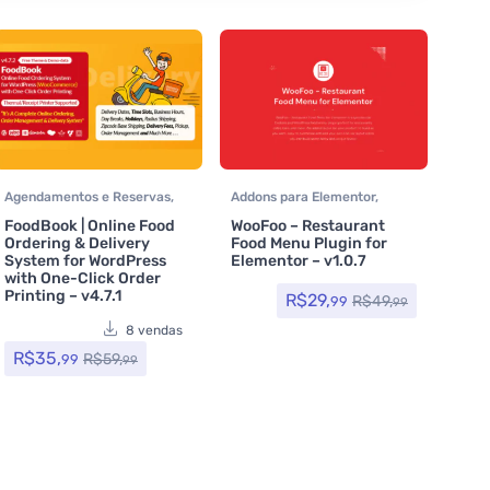
Agendamentos e Reservas
,
Addons para Elementor
,
Assinatura
,
CodeCanyon
,
Assinatura
,
Plugins
FoodBook | Online Food
WooFoo – Restaurant
Delivery
,
Plugins
,
Plugins
Ordering & Delivery
Food Menu Plugin for
Wocoomerce
,
Todos os itens
System for WordPress
Elementor – v1.0.7
with One-Click Order
Printing – v4.7.1
R$
29,
R$
49,
99
99
8 vendas
R$
35,
R$
59,
99
99