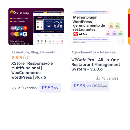
Assinatura
,
Blog
,
Elementor
,
Agendamentos e Reservas
,
Loja Virtual
,
Multiuso
,
Temas
,
Assinatura
,
Delivery
,
WPCafe Pro – All-In-One
Themeforest
,
Todos os itens
,
Listagens e diretórios
,
XStore | Responsivo e
Restaurant Management
Avaliação
3.50
de 5
Multifuncional |
Woocommerce
Plugins
,
Plugins
System – v3.0.6
WooCommerce
Wocoomerce
,
Todos os itens
WordPress | v9.7.6
18 vendas
R$
35,
R$
59,
99
99
R$
59,
99
210 vendas