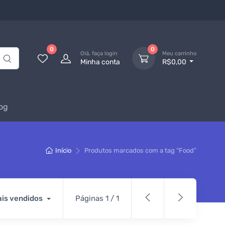
0
0
Olá, faça login
Meu carrinho
Minha conta
R$0,00
og
Início
Produtos marcados com a tag “Food”
is vendidos
Páginas 1 / 1