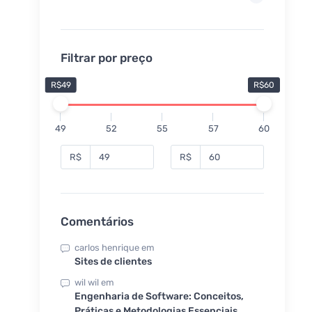
Filtrar por preço
R$49
R$60
49
52
55
57
60
R$
R$
Comentários
carlos henrique
em
Sites de clientes
wil wil
em
Engenharia de Software: Conceitos,
Práticas e Metodologias Essenciais