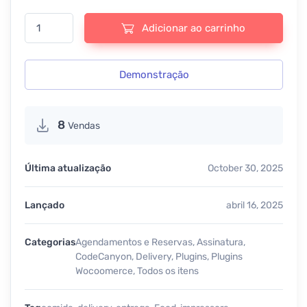
FoodBook | Online Food Ordering & Delivery System for WordPress 
Adicionar ao carrinho
Demonstração
8
Vendas
Última atualização
October 30, 2025
Lançado
abril 16, 2025
Categorias
Agendamentos e Reservas
,
Assinatura
,
CodeCanyon
,
Delivery
,
Plugins
,
Plugins
Wocoomerce
,
Todos os itens