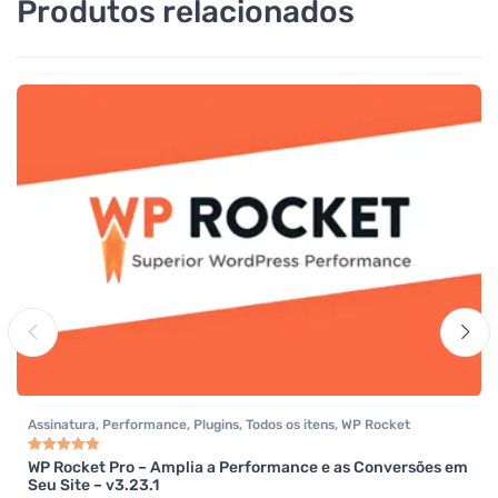
Produtos relacionados
Assinatura
,
Performance
,
Plugins
,
Todos os itens
,
WP Rocket
WP Rocket Pro – Amplia a Performance e as Conversões em
Avaliação
5.00
de 5
Seu Site – v3.23.1