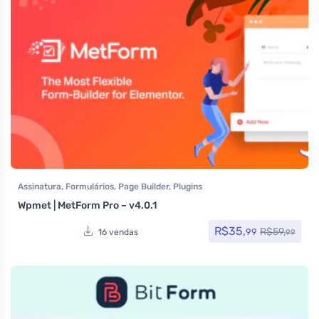
Assinatura
,
Formulários
,
Page Builder
,
Plugins
Wpmet | MetForm Pro – v4.0.1
R$
35,
R$
59,
99
16 vendas
99