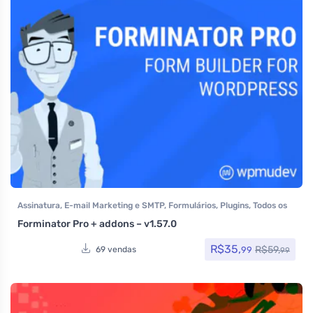
Assinatura
,
E-mail Marketing e SMTP
,
Formulários
,
Plugins
,
Todos os
itens
Forminator Pro + addons – v1.57.0
R$
35,
R$
59,
99
69 vendas
99