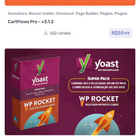
Assinatura
,
Beaver builder
,
Checkout
,
Page Builder
,
Plugins
,
Plugins
Wocoomerce
,
Woocommerce
CartFlows Pro – v3.1.2
R$
59,
99
522 vendas