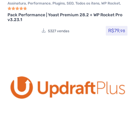
Assinatura
,
Performance
,
Plugins
,
SEO
,
Todos os itens
,
WP Rocket
,
Yoast SEO
Pack Performance | Yoast Premium 28.2 + WP Rocket Pro
Avaliação
4.85
de 5
v3.23.1
R$
79,
98
5327 vendas