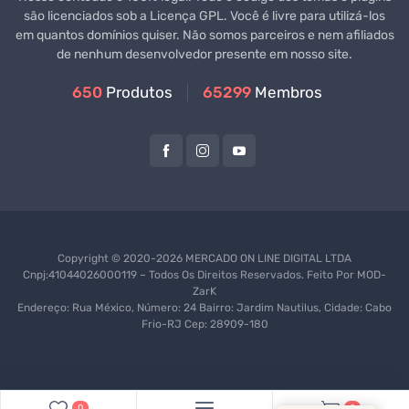
são licenciados sob a Licença GPL. Você é livre para utilizá-los
em quantos domínios quiser. Não somos parceiros e nem afiliados
de nenhum desenvolvedor presente em nosso site.
650
Produtos
65299
Membros
Copyright © 2020-2026 MERCADO ON LINE DIGITAL LTDA
Cnpj:41044026000119 – Todos Os Direitos Reservados. Feito Por
MOD-
ZarK
Endereço: Rua México, Número: 24 Bairro: Jardim Nautilus, Cidade: Cabo
Frio-RJ Cep: 28909-180
0
0