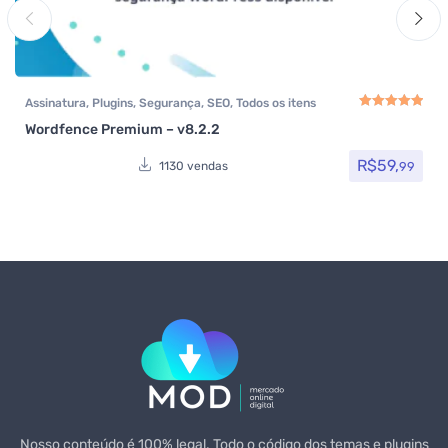
Assinatura
,
Plugins
,
Segurança
,
SEO
,
Todos os itens
Wordfence Premium – v8.2.2
Avaliação
5.00
de
R$
59,
99
1130 vendas
Nosso conteúdo é 100% legal. Todo o código dos temas e plugins