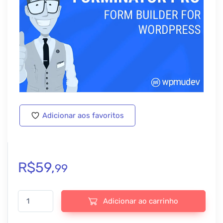
Adicionar aos favoritos
R$
59,
99
Forminator Pro + addons - v1.57.0 quantidade
Adicionar ao carrinho