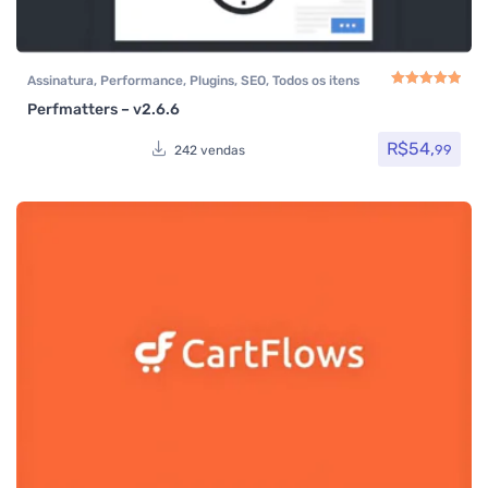
Assinatura
,
Performance
,
Plugins
,
SEO
,
Todos os itens
Perfmatters – v2.6.6
Avaliação
5.00
de
R$
54,
99
242 vendas