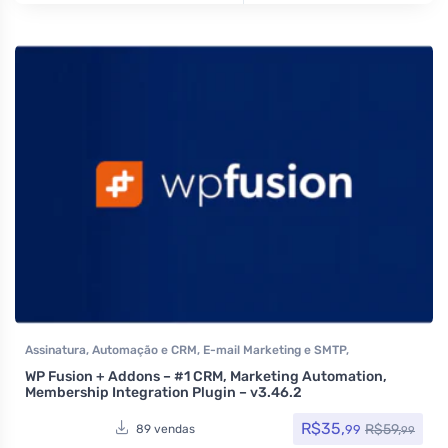
Assinatura
,
Automação e CRM
,
E-mail Marketing e SMTP
,
Formulários
,
Integração
,
Plugins
,
Social Media Plugins
,
Todos os
WP Fusion + Addons – #1 CRM, Marketing Automation,
itens
,
Woocommerce
Membership Integration Plugin – v3.46.2
R$
35,
R$
59,
99
89 vendas
99