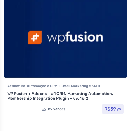
Assinatura
,
Automação e CRM
,
E-mail Marketing e SMTP
,
Formulários
,
Integração
,
Plugins
,
Social Media Plugins
,
Todos os
WP Fusion + Addons – #1 CRM, Marketing Automation,
itens
,
Woocommerce
Membership Integration Plugin – v3.46.2
R$
59,
99
89 vendas