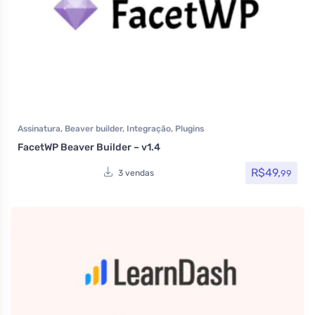
Assinatura
,
Beaver builder
,
Integração
,
Plugins
FacetWP Beaver Builder – v1.4
R$
49,
99
3 vendas