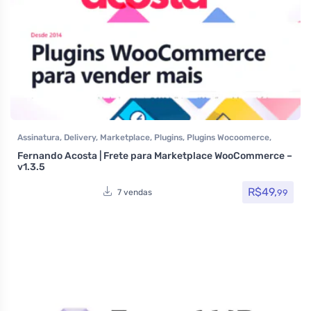
Assinatura
,
Delivery
,
Marketplace
,
Plugins
,
Plugins Wocoomerce
,
Todos os itens
Fernando Acosta | Frete para Marketplace WooCommerce –
v1.3.5
R$
49,
99
7 vendas