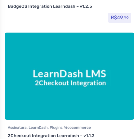
BadgeOS Integration Learndash – v1.2.5
R$
49,
99
Assinatura
,
LearnDash
,
Plugins
,
Woocommerce
2Checkout Integration Learndash – v1.1.2