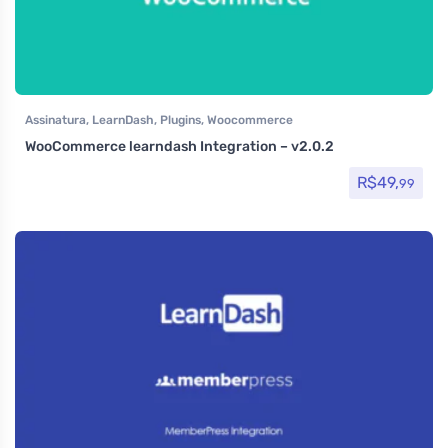
Assinatura
,
LearnDash
,
Plugins
,
Woocommerce
WooCommerce learndash Integration – v2.0.2
R$
49,
99