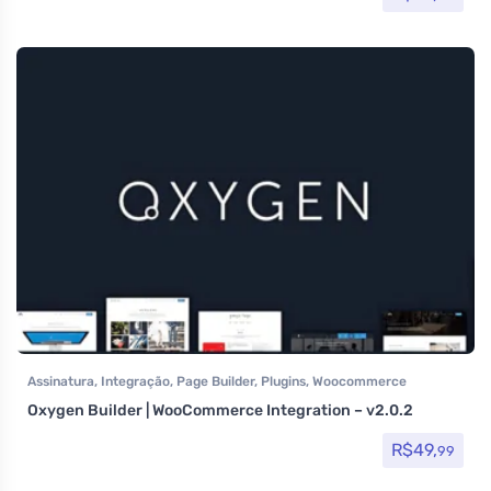
Assinatura
,
Integração
,
Page Builder
,
Plugins
,
Woocommerce
Oxygen Builder | WooCommerce Integration – v2.0.2
R$
49,
99