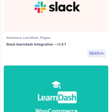
Assinatura
,
LearnDash
,
Plugins
Slack learndash Integration – v1.3.1
R$
49,
99