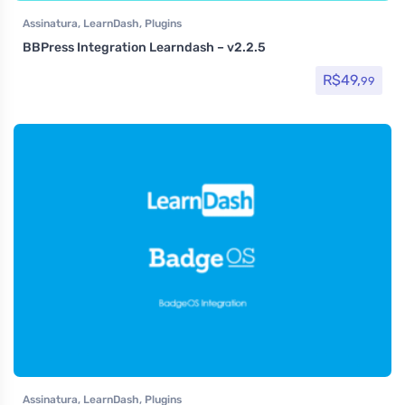
Assinatura
,
LearnDash
,
Plugins
BBPress Integration Learndash – v2.2.5
R$
49,
99
Assinatura
,
LearnDash
,
Plugins