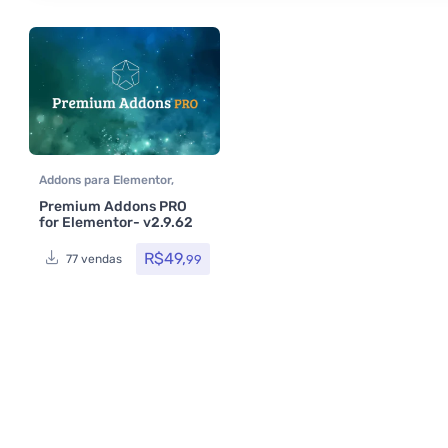
Addons para Elementor
,
Assinatura
,
Plugins
Premium Addons PRO
for Elementor- v2.9.62
R$
49,
99
77 vendas