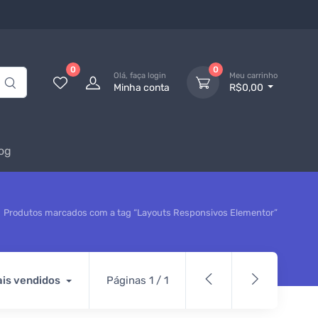
0
0
Olá, faça login
Meu carrinho
Minha conta
R$0,00
og
Produtos marcados com a tag “Layouts Responsivos Elementor”
is vendidos
Páginas 1 / 1