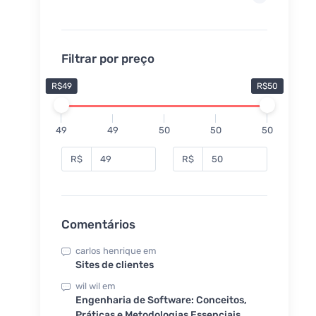
Filtrar por preço
R$49
R$50
49
49
50
50
50
R$
R$
Comentários
carlos henrique
em
Sites de clientes
wil wil
em
Engenharia de Software: Conceitos,
Práticas e Metodologias Essenciais