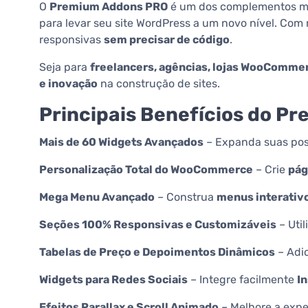
O
Premium Addons PRO
é um dos complementos ma
para levar seu site WordPress a um novo nível. Com
responsivas
sem precisar de código
.
Seja para
freelancers, agências, lojas WooComme
e inovação
na construção de sites.
Principais Benefícios do P
Mais de 60 Widgets Avançados
– Expanda suas pos
Personalização Total do WooCommerce
– Crie
pág
Mega Menu Avançado
– Construa
menus interativ
Seções 100% Responsivas e Customizáveis
– Util
Tabelas de Preço e Depoimentos Dinâmicos
– Adi
Widgets para Redes Sociais
– Integre facilmente
I
Efeitos Parallax e Scroll Animado
– Melhore a expe