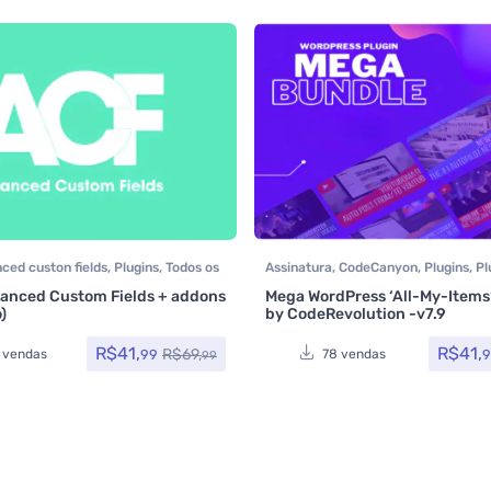
ced custon fields
,
Plugins
,
Todos os
Assinatura
,
CodeCanyon
,
Plugins
,
Pl
Wocoomerce
,
Social Media Plugins
,
anced Custom Fields + addons
Mega WordPress ‘All-My-Items
Woocommerce
)
by CodeRevolution -v7.9
R$
41,
R$
41,
R$
69,
99
9
 vendas
78 vendas
99