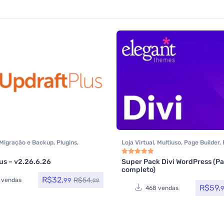
Migração e Backup
,
Plugins
,
Loja Virtual
,
Multiuso
,
Page Builder
,
Todos os itens
Tecnologia
,
Temas
,
Todos os itens
,
Woocommerce
us – v2.26.6.26
Super Pack Divi WordPress (P
0
de 5
Avaliação
5.00
de 5
completo)
R$
32,
R$
54,
99
 vendas
99
R$
59,
468 vendas