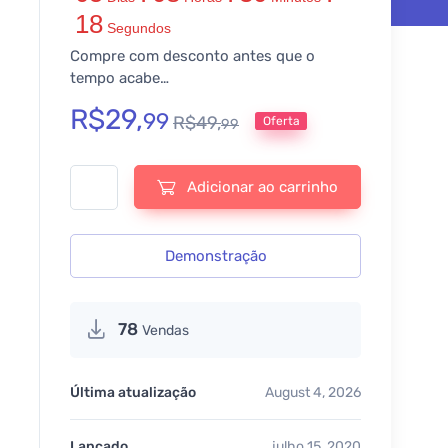
18
Segundos
Compre com desconto antes que o
tempo acabe…
R$
29,
99
R$
49,
Oferta
99
Premium Addons PRO for Elementor- v2.9.62 quantidade
Adicionar ao carrinho
Demonstração
78
Vendas
Última atualização
August 4, 2026
Lançado
julho 15, 2020