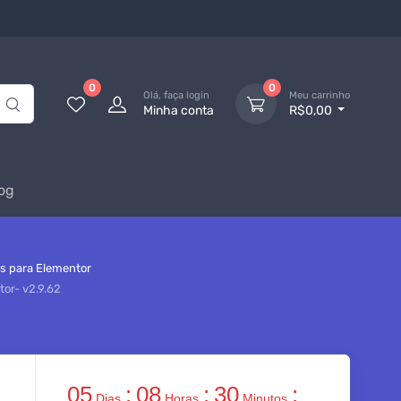
0
0
Olá, faça login
Meu carrinho
Minha conta
R$0,00
og
s para Elementor
or- v2.9.62
05
:
08
:
30
:
Dias
Horas
Minutos