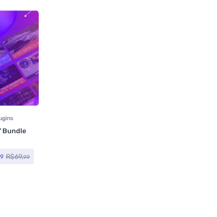
ugins
’ Bundle
R$
69,
9
99