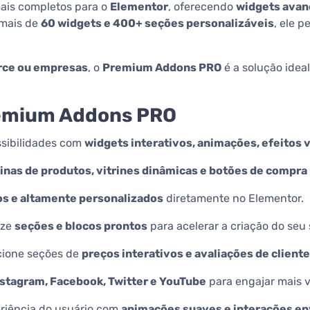
is completos para o
Elementor
, oferecendo
widgets avan
 mais de
60 widgets e 400+ seções personalizáveis
, ele p
rce ou empresas
, o
Premium Addons PRO
é a solução ide
remium Addons PRO
sibilidades com
widgets interativos, animações, efeitos 
inas de produtos, vitrines dinâmicas e botões de compra
os e altamente personalizados
diretamente no Elementor.
ize
seções e blocos prontos
para acelerar a criação do seu
cione seções de
preços interativos e avaliações de client
nstagram, Facebook, Twitter e YouTube
para engajar mais v
riência do usuário com
animações suaves e interações e