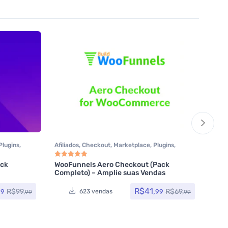
Plugins
,
Afiliados
,
Checkout
,
Marketplace
,
Plugins
,
Addo
Plugins Wocoomerce
,
Woocommerce
Rese
Cro
Elem
ack
WooFunnels Aero Checkout (Pack
– v2
Avaliação
5.00
de 5
Completo) – Amplie suas Vendas
R$
41,
R$
99,
R$
69,
99
99
623 vendas
99
99