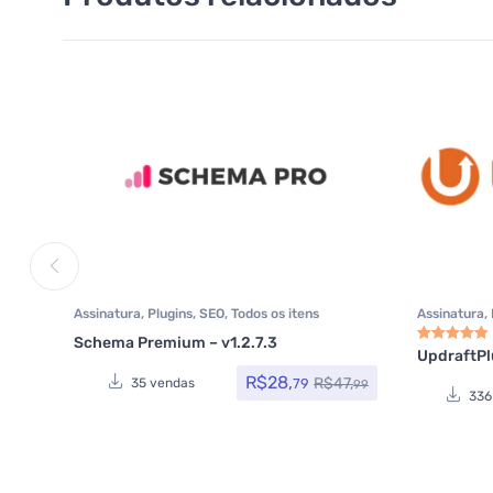
Assinatura
,
Plugins
,
SEO
,
Todos os itens
Assinatura
,
Segurança
,
Schema Premium – v1.2.7.3
UpdraftPl
Avaliação
5.0
R$
28,
R$
47,
79
35 vendas
99
336