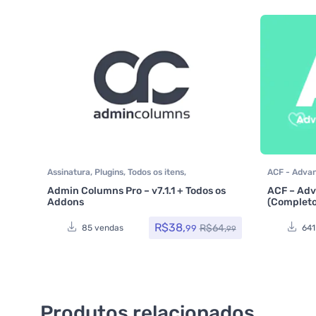
Assinatura
,
Plugins
,
Todos os itens
,
ACF - Advan
Woocommerce
itens
Admin Columns Pro – v7.1.1 + Todos os
ACF – Adv
Addons
(Completo
R$
38,
R$
64,
99
85 vendas
641
99
Produtos relacionados