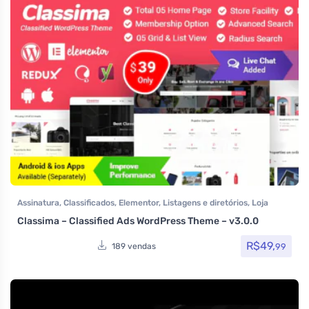
Assinatura
,
Classificados
,
Elementor
,
Listagens e diretórios
,
Loja
Virtual
,
Reservas e Aluguel
,
Temas
,
Themeforest
,
Todos os itens
,
Classima – Classified Ads WordPress Theme – v3.0.0
Venda de carros
,
Woocommerce
R$
49,
99
189 vendas