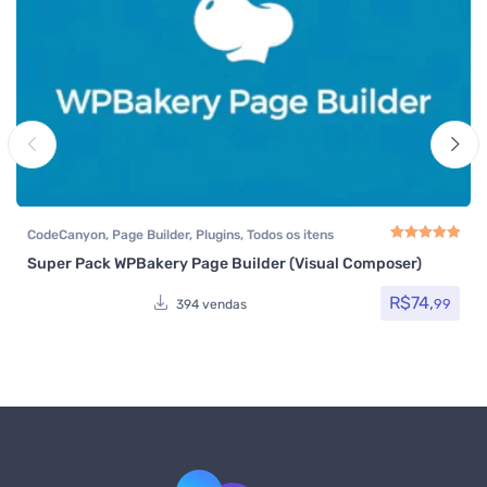
CodeCanyon
,
Page Builder
,
Plugins
,
Todos os itens
Super Pack WPBakery Page Builder (Visual Composer)
Avaliação
5.00
de
R$
74,
99
394 vendas