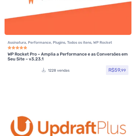
Assinatura
,
Performance
,
Plugins
,
Todos os itens
,
WP Rocket
WP Rocket Pro – Amplia a Performance e as Conversões em
Avaliação
5.00
de 5
Seu Site – v3.23.1
R$
59,
99
1228 vendas