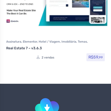
Assinatura
,
Elementor
,
Hotel / Viagem
,
Imobiliária
,
Temas
,
Themeforest
Real Estate 7 – v3.6.3
R$
59,
99
2 vendas