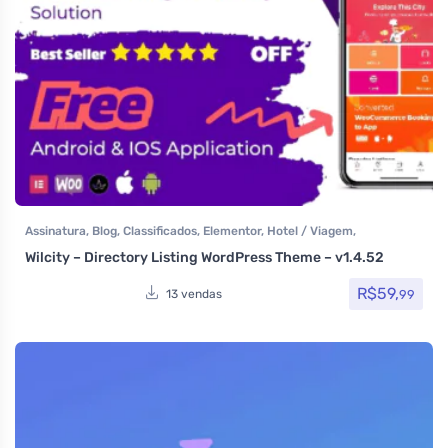
Assinatura
,
Blog
,
Classificados
,
Elementor
,
Hotel / Viagem
,
Imobiliária
,
Listagens e diretórios
,
Loja Virtual
,
Reservas e Aluguel
,
Wilcity – Directory Listing WordPress Theme – v1.4.52
Som e video
,
Temas
,
Themeforest
R$
59,
99
13 vendas