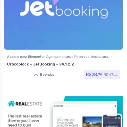
Addons para Elementor
,
Agendamentos e Reservas
,
Assinatura
,
Crocoblock
,
Crocoblock
,
Elementor Pro
,
Plugins
,
Todos os itens
Crocoblock – JetBooking – v4.1.2.2
R$
28,
R$
47,
79
5 vendas
99