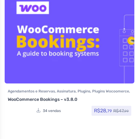
Agendamentos e Reservas
,
Assinatura
,
Plugins
,
Plugins Wocoomerce
,
Todos os itens
WooCommerce Bookings – v3.8.0
R$
28,
R$
47,
79
34 vendas
99