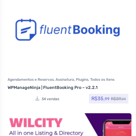
Agendamentos e Reservas
,
Assinatura
,
Plugins
,
Todos os itens
WPManageNinja | FluentBooking Pro – v2.2.1
R$
35,
R$
59,
99
34 vendas
99