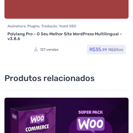
Assinatura
,
Plugins
,
Tradução
,
Yoast SEO
Polylang Pro – O Seu Melhor Site WordPress Multilingual –
v3.8.6
R$
35,
R$
59,
99
127 vendas
99
Produtos relacionados