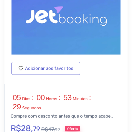
Adicionar aos favoritos
05
:
00
:
53
:
Dias
Horas
Minutos
28
Segundos
Compre com desconto antes que o tempo acabe…
R$
28,
79
R$
47,
Oferta
99