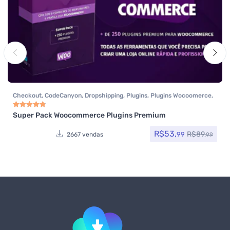
Checkout
,
CodeCanyon
,
Dropshipping
,
Plugins
,
Plugins Wocoomerce
,
Todos os itens
,
Woocommerce
Super Pack Woocommerce Plugins Premium
Avaliação
4.83
de 5
R$
53,
R$
89,
99
2667 vendas
99