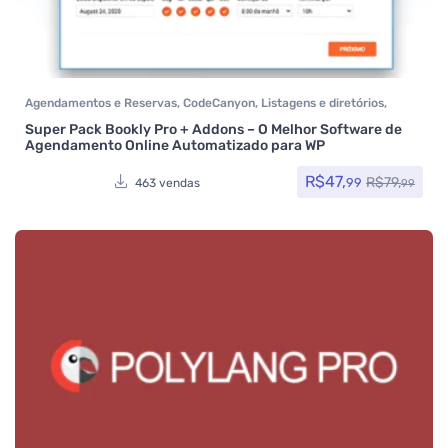
Agendamentos e Reservas
,
CodeCanyon
,
Listagens e diretórios
,
Plugins
,
Todos os itens
Super Pack Bookly Pro + Addons – O Melhor Software de
Agendamento Online Automatizado para WP
R$
47,
R$
79,
99
463 vendas
99