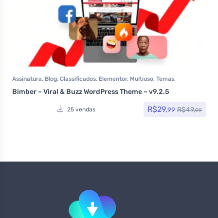
Assinatura
,
Blog
,
Classificados
,
Elementor
,
Multiuso
,
Temas
,
Themeforest
,
Todos os itens
Bimber – Viral & Buzz WordPress Theme – v9.2.5
R$
29,
R$
49,
99
25 vendas
99