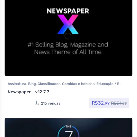
Assinatura
,
Blog
,
Classificados
,
Comidas e bebidas
,
Educação / E-
learning
,
Elementor
,
Elementor Pro
,
Loja Virtual
,
Multiuso
,
Tecnologia
,
Newspaper – v12.7.7
Temas
,
Themeforest
,
Todos os itens
R$
32,
R$
54,
99
216 vendas
99