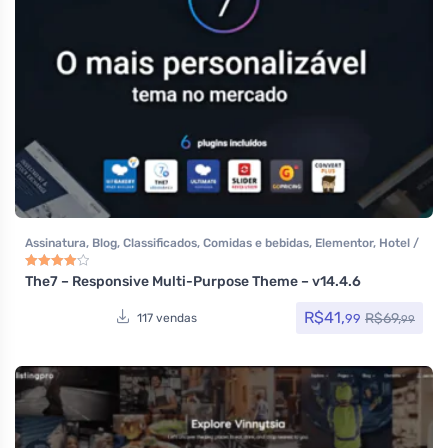
Assinatura
,
Blog
,
Classificados
,
Comidas e bebidas
,
Elementor
,
Hotel /
Viagem
,
Loja Virtual
,
MarketPlace
,
Multiuso
,
Page Builder
,
Portfolio
,
Saúde e Beleza
,
Tecnologia
,
Temas
,
Themeforest
,
Todos os itens
The7 – Responsive Multi-Purpose Theme – v14.4.6
Avaliação
4.00
de 5
R$
41,
R$
69,
99
117 vendas
99