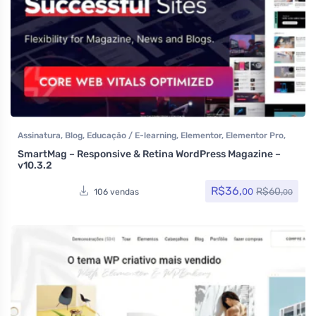
Assinatura
,
Blog
,
Educação / E-learning
,
Elementor
,
Elementor Pro
,
Multiuso
,
Portfolio
,
Som e video
,
Tecnologia
,
Temas
,
Themeforest
,
SmartMag – Responsive & Retina WordPress Magazine –
Todos os itens
v10.3.2
R$
36,
R$
60,
00
106 vendas
00