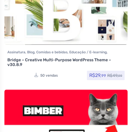
Assinatura
,
Blog
,
Comidas e bebidas
,
Educação / E-learning
,
Elementor
,
Hotel / Viagem
,
Imobiliária
,
Listagens e diretórios
,
Loja
Bridge – Creative Multi-Purpose WordPress Theme –
Virtual
,
MarketPlace
,
Multiuso
,
Page Builder
,
Portfolio
,
Reservas e
v30.8.9
Aluguel
,
Saúde e Beleza
,
Tecnologia
,
Temas
,
Themeforest
,
Todos os
itens
R$
29,
R$
49,
99
50 vendas
99