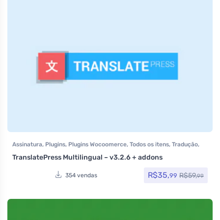
Assinatura
,
Plugins
,
Plugins Wocoomerce
,
Todos os itens
,
Tradução
,
Woocommerce
TranslatePress Multilingual – v3.2.6 + addons
R$
35,
R$
59,
99
354 vendas
99