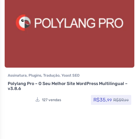
Assinatura
,
Plugins
,
Tradução
,
Yoast SEO
Polylang Pro – O Seu Melhor Site WordPress Multilingual –
v3.8.6
R$
35,
R$
59,
99
127 vendas
99