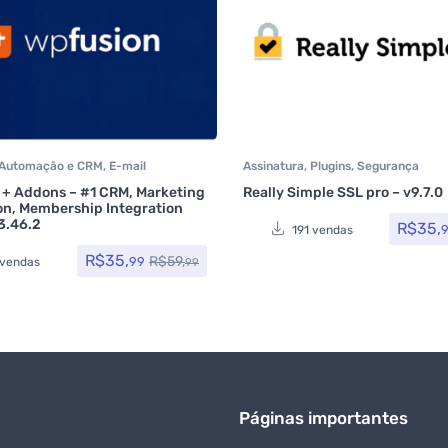
Automação e CRM
,
E-mail
Assinatura
,
Plugins
,
Segurança
e SMTP
,
Formulários
,
Integração
,
 + Addons – #1 CRM, Marketing
Really Simple SSL pro – v9.7.0
ial Media Plugins
,
Todos os itens
,
n, Membership Integration
rce
3.46.2
R$
35,
191 vendas
R$
35,
R$
59,
99
 vendas
99
Páginas importantes