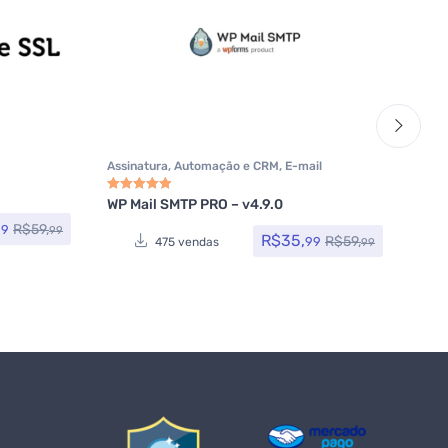
Assinatura
,
Automação e CRM
,
E-mail
Assi
Marketing e SMTP
,
Plugins
,
Todos os itens
,
itens
Woocommerce
WP Mail SMTP PRO – v4.9.0
Wor
Avaliação
5.00
de 5
Avali
R$
59,
99
99
R$
35,
R$
59,
99
475 vendas
99