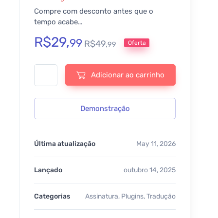
Compre com desconto antes que o
tempo acabe…
R$
29,
99
R$
49,
Oferta
99
WP Multi-Lingual | String Translation - v3.5.2 quantidade
Adicionar ao carrinho
Demonstração
Última atualização
May 11, 2026
Lançado
outubro 14, 2025
Categorias
Assinatura
,
Plugins
,
Tradução