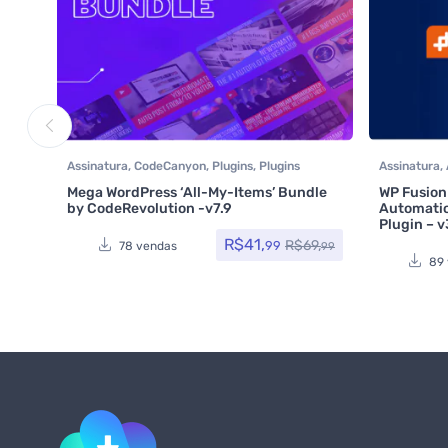
Assinatura
,
CodeCanyon
,
Plugins
,
Plugins
Assinatura
,
Wocoomerce
,
Social Media Plugins
,
Marketing 
Mega WordPress ‘All-My-Items’ Bundle
WP Fusion
Woocommerce
Plugins
,
Soc
by CodeRevolution -v7.9
Automatio
Woocomme
Plugin – v
R$
41,
R$
69,
99
78 vendas
99
89