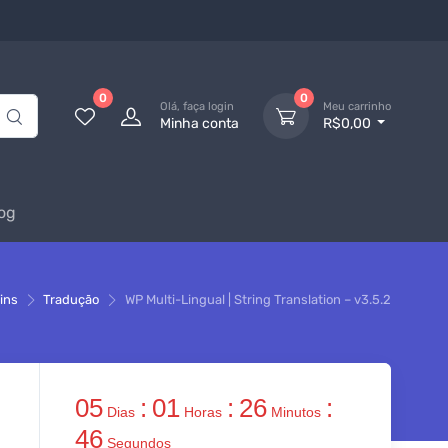
0
0
Olá, faça login
Meu carrinho
Minha conta
R$0,00
og
ins
Tradução
WP Multi-Lingual | String Translation – v3.5.2
05
:
01
:
26
:
Dias
Horas
Minutos
46
Segundos