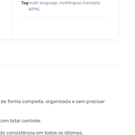
Tag
multi-language
,
multilingual
,
translate
,
WPML
s de forma completa, organizada e sem precisar
com total controle.
do consistência em todos os idiomas.