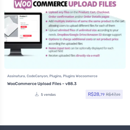
Assinatura
,
CodeCanyon
,
Plugins
,
Plugins Wocoomerce
WooCommerce Upload Files – v88.3
R$
28,
R$
47,
79
5 vendas
99