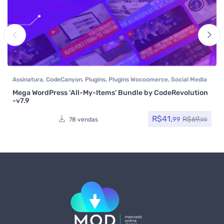
Assinatura
,
CodeCanyon
,
Plugins
,
Plugins Wocoomerce
,
Social Media
Plugins
,
Woocommerce
Mega WordPress ‘All-My-Items’ Bundle by CodeRevolution
-v7.9
R$
41,
R$
69,
99
78 vendas
99