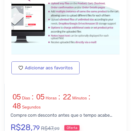
Adicionar aos favoritos
05
:
05
:
22
:
Dias
Horas
Minutos
47
Segundos
Compre com desconto antes que o tempo acabe…
R$
28,
79
R$
47,
Oferta
99