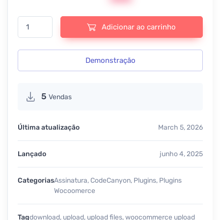
WooCommerce Upload Files - v88.3 quantidade
Adicionar ao carrinho
Demonstração
5
Vendas
Última atualização
March 5, 2026
Lançado
junho 4, 2025
Categorias
Assinatura
,
CodeCanyon
,
Plugins
,
Plugins
Wocoomerce
Tag
download
,
upload
,
upload files
,
woocommerce upload