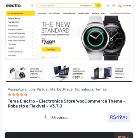
Assinatura
,
Loja Virtual
,
MarketPlace
,
Tecnologia
,
Temas
,
Themeforest
,
Todos os itens
Tema Electro – Electronics Store WooCommerce Theme –
Avaliação
5.00
de 5
Robusto e Flexível – v3.7.0
R$
49,
99
135 vendas