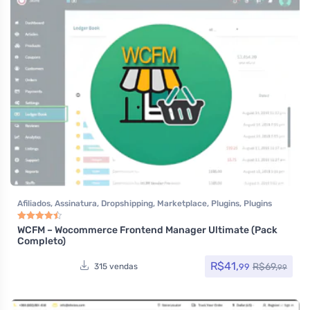
Afiliados
,
Assinatura
,
Dropshipping
,
Marketplace
,
Plugins
,
Plugins
Wocoomerce
,
Todos os itens
,
Woocommerce
WCFM – Wocommerce Frontend Manager Ultimate (Pack
Avaliação
4.50
de 5
Completo)
R$
41,
R$
69,
99
315 vendas
99