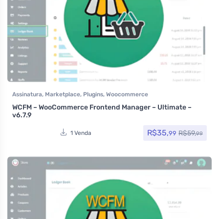
Assinatura
,
Marketplace
,
Plugins
,
Woocommerce
WCFM – WooCommerce Frontend Manager – Ultimate –
v6.7.9
R$
35,
R$
59,
99
1 Venda
99