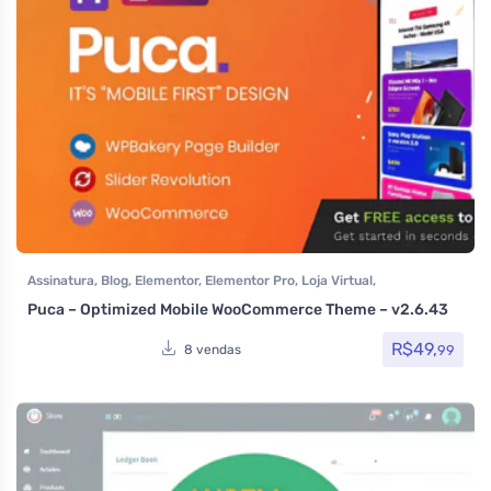
Assinatura
,
Blog
,
Elementor
,
Elementor Pro
,
Loja Virtual
,
MarketPlace
,
Multiuso
,
Portfolio
,
Saúde e Beleza
,
Som e video
,
Puca – Optimized Mobile WooCommerce Theme – v2.6.43
Tecnologia
,
Temas
,
Themeforest
,
Todos os itens
,
Woocommerce
R$
49,
99
8 vendas