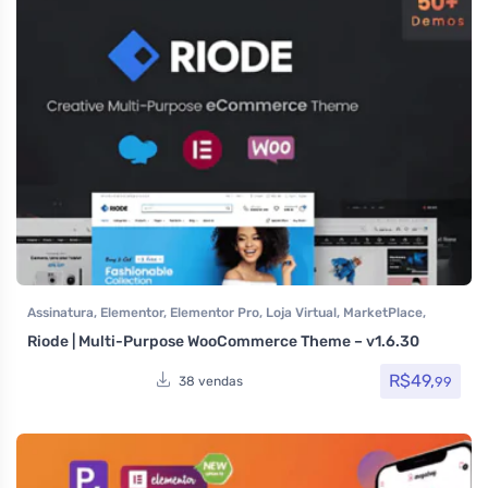
Assinatura
,
Elementor
,
Elementor Pro
,
Loja Virtual
,
MarketPlace
,
Multiuso
,
Page Builder
,
Temas
,
Themeforest
,
Todos os itens
,
Riode | Multi-Purpose WooCommerce Theme – v1.6.30
Woocommerce
R$
49,
99
38 vendas